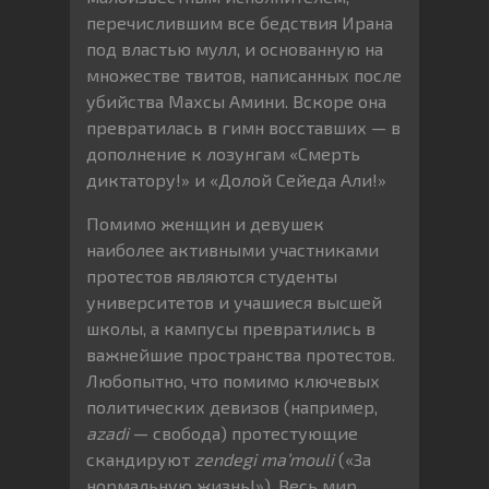
перечислившим все бедствия Ирана
под властью мулл, и основанную на
множестве твитов, написанных после
убийства Махсы Амини. Вскоре она
превратилась в гимн восставших — в
дополнение к лозунгам «Смерть
диктатору!» и «Долой Сейеда Али!»
Помимо женщин и девушек
наиболее активными участниками
протестов являются студенты
университетов и учашиеся высшей
школы, а кампусы превратились в
важнейшие пространства протестов.
Любопытно, что помимо ключевых
политических девизов (например,
azadi
— свобода) протестующие
скандируют
zendegi ma’mouli
(«За
нормальную жизнь!»). Весь мир