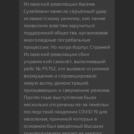
Исламской революции Касема
Сулеймани нанесло серьёзный удар
исламистскому режиму, оно также
позволило властям заручиться
поддержкой общества, организовав
многолюдные погребальные
процессии. Но когда Корпус Стражей
Исламской революции сбил
украинский самолёт, выполнявший
рейс № PS752, это вызвало огромное
возмущение и спровоцировало
новую волну демонстраций,
призывающих к свержению режима.
Протестные выступления были
несколько отсрочены из-за тяжёлых
последствий пандемии COVID 19 для
населения, причиной которых в
основном был введённый Высшим
руководителем запрет на импорт