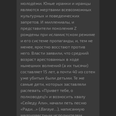
молодёжи. Юные иранки и иранцы
являются жертвами всевозможных
культурных и поведенческих
запретов. И миллениалы, и
представители поколения Z
рождены при исламистском режиме
и его системе пропаганды, и, тем не
менее, яростно восстают против
него. Власти заявили, что средний
возраст арестованных в ходе
нынешних волнений (а их тысячи)
составляет 15 лет, а почти 40 из сотен
уже убитых были детьми. Те же
самые дети, которых заставляли
распевать «Привет тебе, о
полководец!» и возносить хвалу
«Сейеду Али», начали петь песню
«Ради…» (
Baraye…
), написанную
малоизвестным исполнителем,