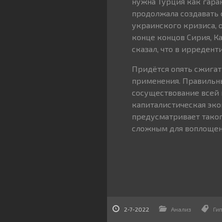
нужна Турция как гара
продолжала создавать
украинского кризиса, 
конце концов Сирия, К
сказал, что в ирреден
Придётся опять сжигать
применения. Правильн
сосуществование всей 
капиталистическая эк
предусматривает таког
сложным для воплощен
2-7-2022
Анализ
Ги