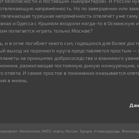
нт безопасности и поставщик «Байрактаров». И России ну
 отвлекающую напряжённость. Но по завершении или за
отвлекающая турецкая напряжённость отвлечёт уже саму Р
авказ и Одесса с Крымом входили когда-то в Османскую 
тизм полагается играть только Москве?
, и в огне погибнет много сил, годящихся для более дос
ый выход из порочного круга представляется простым —
планеты на принципах добрососедства и взаимного уваже
ономика, разжигающая постоянную дикую конкуренцию, 
о ответа. И самое простое в понимании оказывается опя
ия в жизнь.
Дан
пермаркет
,
Монополии
,
НАТО
,
нефть
,
Россия
,
Турция
,
Углеводороды
,
Финлянд