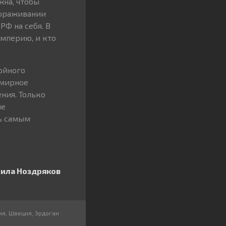
жна, чтобы
мораживании
Ф на себя. В
империю, и кто
тойного
 мирное
ния. Только
не
ть самым
ила Ноздряков
ия
,
Швеция
,
Эрдоган