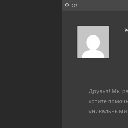
687
Р
Друзья! Мы р
хотите помочь
уникальными 