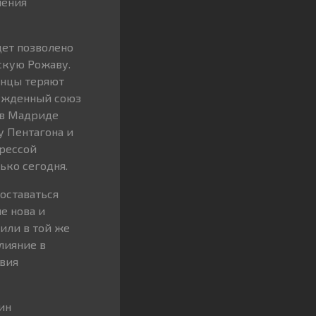
ления
дет позволено
скую Рожаву.
анцы теряют
нужденный союз
 в Мадриде
у Пентагона и
прессой
ько сегодня.
 оставаться
е нова и
или в той же
лияние в
твия
ин