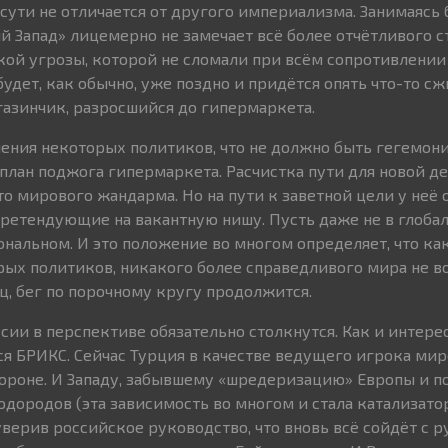
сути не отличается от другого империализма. Занимаясь 
й Запад» лицемерно не замечает всё более отчётливого с
ой угрозы, которой не сломали при всём сопротивлении 
 будет, как обычно, уже поздно и придётся опять что-то сж
азинчик, разросшийся до гипермаркета.
ения некоторых политиков, что не должно быть гегемон
 план поджога гипермаркета. Расчистка пути для новой д
о мирового жандарма. Но на пути к заветной цели у неё 
претендующие на вакантную нишу. Пусть даже не в глоба
ональном. И это положение во многом определяет, что ка
орых политиков, никакого более справедливого мира не в
ц, бег по порочному кругу продолжится.
сии в перспективе обязательно столкнутся. Как и интере
 БРИКС. Сейчас Турция в качестве ведущего игрока ми
тороне. И Западу, забывшему «шредеризацию» Европы и п
дородов (эта зависимость во многом и стала катализат
верив российское руководство, что вновь всё сойдёт с р