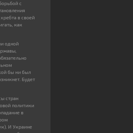
борьбой с
тановления
хребта в своей
игать, как
ии одной
ержавы,
обязательно
льном
кой бы ни был
озникнет. Будет
сы стран
ровой политики
опадание в
ором
ук). И Украине