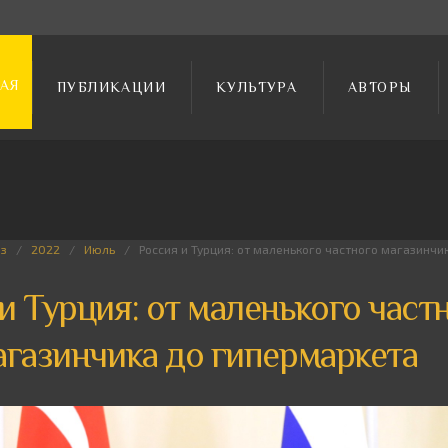
АЯ
ПУБЛИКАЦИИ
КУЛЬТУРА
АВТОРЫ
из
2022
Июль
Россия и Турция: от маленького частного магазинчи
и Турция: от маленького част
агазинчика до гипермаркета