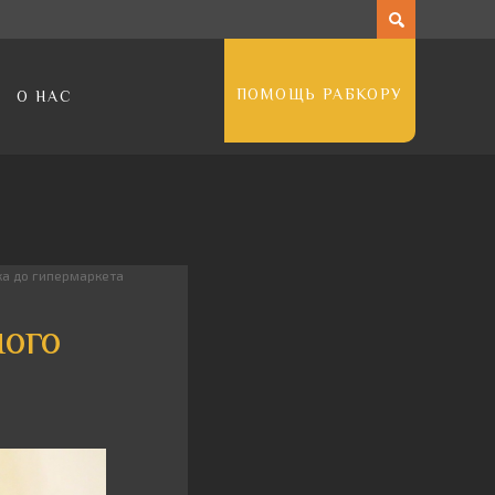
ПОМОЩЬ РАБКОРУ
О НАС
ка до гипермаркета
ного