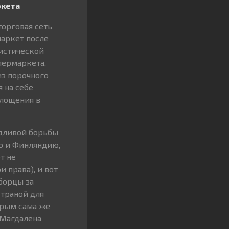
ркета
орговая сеть
маркет после
листической
пермаркета,
из порочного
 на себе
площения в
едливой борьбы
ю и Финляндию,
т не
 права), и вот
борцы за
страной для
орым сама же
 Магдалена