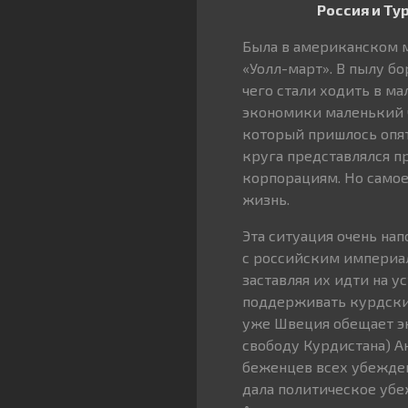
Россия и Ту
Была в американском м
«Уолл-март». В пылу б
чего стали ходить в м
экономики маленький 
который пришлось опят
круга представлялся п
корпорациям. Но самое
жизнь.
Эта ситуация очень нап
с российским империа
заставляя их идти на 
поддерживать курдский
уже Швеция обещает эк
свободу Курдистана) А
беженцев всех убежден
дала политическое убе