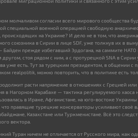
провале миграционной политики и связанного с этим уси
.
ном молчаливом согласии всего мирового сообщества бу
ной специальной военной операцией свободную анархиче
, происходящих на Украине? И дело не в том, что америк
ного союзника в Сирии в лице SDF, уже толкнув их в вы
— Байден прежде избегавший Эрдогана, на саммите НАТО
другом, стоя рядом с ним, а с протурецкой SNA в Сирии 
ва уже есть. Тут за турецким президентом, в общении с 
ом realpolitik, можно повторить, что в политике есть тол
 продолжит расти напряжение в отношениях с Грецией или
я в Нагорном Карабахе — тактика регулируемого хаоса н
зовалась в Ираке, Афганистане, на юго-востоке Украины 
м, что правящие турецкие консерваторы усиливают своё в
рбайджане, Казахстане или Туркменистане. Всё это следс
ого вектора.
ликий Туран ничем не отличается от Русского мира, как од