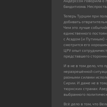
Андерссон говорила о 
бандитизма. Неспроста
Теперь Турции при пол
добивать отвратитель
Чем это лучше событий
единственного постоян
с Асадом (и Путиным) 
смотрится его хорошим 
ЦРУ опыт сотрудничест
представшего сторонник
И в не в том дело, что
неразрешённой ситуаци
разными силами исполь
Сирии. И даже не в то
тюркских странах: Азе
выбранного политическ
Всё дело в том, что Ве