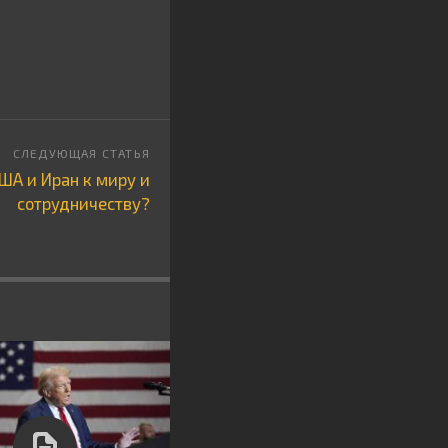
ША и Иран к миру и
сотрудничеству?