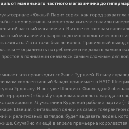
рция: от маленького частного магазинчика до гиперма
ультсериале «Южный Парк» серия, как город захватила т
орьбы с корпоративным монстром жители спалили гипер
аленький частный магазинчик. В итоге по законам капита
частный магазинчик разросся до монополистического ги
ь сжигать. И это тоже был не конец. Правильный выход 
ростым — ограничить потребление и не давать наживаться
 простое в понимании оказалось самым сложным для во
оминает, что происходит сейчас с Турцией. В пылу справ
лизмом «коллективный Запад» принимает в НАТО Швеци
уступки Эрдогану. И вот уже Швеция с Финляндией обещаю
 терроризм (= борьбу сорокамиллионного народа за свои
страдировать 73 участника Курдской рабочей партии (= 
нкаре. Швеция, считавшаяся одной из самой толерантной 
ий и религиозных взглядов, будет выдавать людей, кот
жище. Случайно ли ещё в апреле премьерка королевства