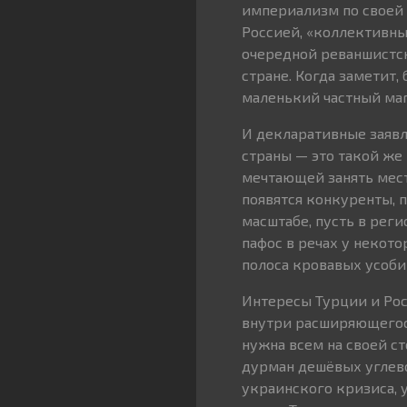
империализм по своей 
Россией, «коллективны
очередной реваншистск
стране. Когда заметит,
маленький частный маг
И декларативные заявл
страны — это такой же
мечтающей занять мест
появятся конкуренты, 
масштабе, пусть в реги
пафос в речах у некот
полоса кровавых усоби
Интересы Турции и Рос
внутри расширяющегося
нужна всем на своей с
дурман дешёвых углево
украинского кризиса, у