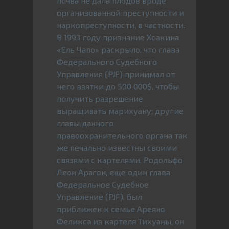
почва не дала плодов вроде
организованной преступности и
наркопреступности, в частности.
В 1993 году признание Хоакина
«Ель Чапо» раскрыло, что глава
Федерального Судебного
Управления (PJF) принимал от
него взятки до 500 000$, чтобы
получить разрешение
выращивать марихуану; другие
главы данного
правоохранительного органа так
же печально известны своими
связями с картелями. Родольфо
Леон Арагон, еще один глава
Федеральное Судебное
Управление (PJF), был
приближен к семье Ареяно
Феликса из картеля Тихуаны, он