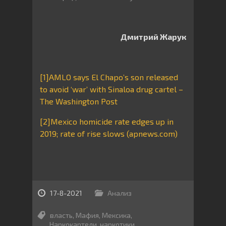
Дмитрий Жарук
[1]
AMLO says El Chapo’s son released
to avoid ‘war’ with Sinaloa drug cartel –
The Washington Post
[2]
Mexico homicide rate edges up in
2019; rate of rise slows (apnews.com)
17-8-2021
Анализ
власть
,
Мафия
,
Мексика
,
Наркокартели
,
наркотики
,