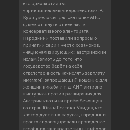
его однопартийцы,
«принципиальным европеистом», А.
Курц умело сыграл «на поле» АПС,
сумев оттянуть от неё часть
консервативного электората.
Народники поставили вопросы о
принятии серии жёстких законов,
«национализирующих» австрийский
ислам (вплоть до того, что
государство берёт на себя
ответственность начислять зарплату
имамам), запрещающий ношение для
женщин никаба и т. д. АНП активно
выступила против расширения для
Австрии квоты на приём беженцев
со стран Юга и Востока. Увидев, что
«ветер дует в их паруса», народники
просто спровоцировали проведение
всеобщих законодательных выборов