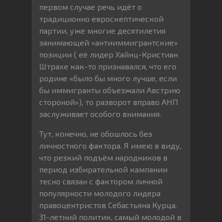
первом случае речь идёт о
традиционно евроскептической
партии, уже многие десятилетия
занимающей «антииммигрантские»
позиции ( её лидер Хайнц-Кристиан
Штрахе как-то признавался, что его
родине «было бы много лучше, если
бы иммигранты объезжали Австрию
стороной»), то разворот вправо АНП
заслуживает особого внимания.
Тут, конечно, не обошлось без
личностного фактора. Я имею в виду,
что резкий подъём народников в
период избирательной кампании
тесно связан с фактором личной
популярности молодого лидера
правоцентристов Себастьяна Курца.
31-летний политик, самый молодой в