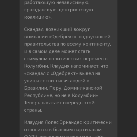
работающую независимую,
гражданскую, центристскую
коалицию».
Скандал, возникший вокруг
компании «Одебрехт», подкупавшей
правительства по всему континенту,
и в самом деле может стать
стимулом политических перемен в
Колумбии. Клаудия напоминает, что
«скандал с «Одебрехт» вывел на
улицы сотни тысяч людей в
Бразилии, Перу, Доминиканской
Республике, но не в Колумбии»
Теперь насатает очередь этой
страны.
Клаудия Лопес Эрнандес критически
относится к бывшим партизанам
ФАРК, вошедшим в политику. «Не