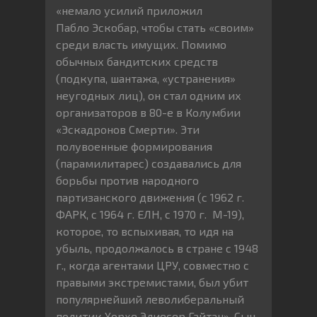
«немало усилий приложил
Пабло Эскобар, чтобы стать «своим»
среди власть имущих. Помимо
обычных бандитских средств
(подкупа, шантажа, «устранения»
неугодных лиц), он стал одним их
организаторов в 80-е в Колумбии
«Эскадронов Смерти». Эти
полувоенные формирования
(парамилитарес) создавались для
борьбы против народного
партизанского движения (с 1962 г.
ФАРК, с 1964 г. ЕЛН, с 1970 г. М-19),
которое, то вспыхивая, то идя на
убыль, продолжалось в стране с 1948
г., когда агентами ЦРУ, совместно с
правыми экстремистами, был убит
популярнейший леволиберальный
политик Хорхе Элиесер Гайтан». Сын