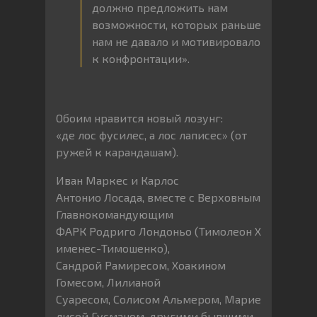
должно предложить нам
возможности, которых раньше
нам не давало и мотивировало
к конфронтации».
Обоим нравится новый лозунг:
«де лос фусилес, а лос лаписес» (от
ружей к карандашам).
Иван Маркес и Карлос
Антонио Лосада, вместе с Верховным
Главнокомандующим
ФАРК Родриго Лондоньо (Тимолеон Х
именес-Тимошенко),
Сандрой Рамиресом, Хоакином
Гомесом, Лилианой
Суаресом, Солисом Альмером, Марие
лисой Гусманом, другими бывшими