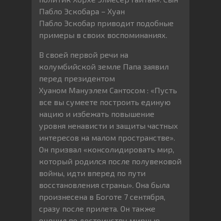
Пабло Эскобара – Хуан
Пабло Эскобар приводит подобные
примеры в своих воспоминаниях.
В своей первой речи на
колумбийской земле Папа заявил
перед президентом
Хуаном Мануэлем Сантосом : «Пусть
все вы сумеете построить единую
нацию и избежать повышение
уровня ненависти и защиты частных
интересов на малом пространстве».
Он призвал «консолидировать мир,
который родился после полувековой
войны, идти вперед по пути
восстановления страны». Она была
произнесена в Боготе 7 сентября,
сразу после прилета. Он также
оценил по достоинству мирные