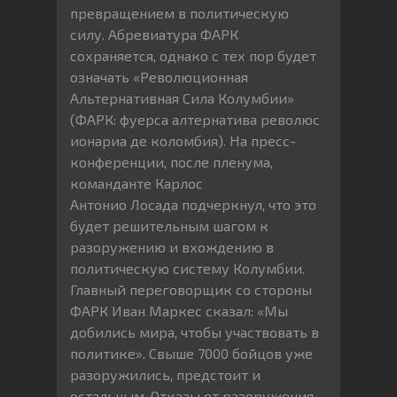
превращением в политическую
силу. Абревиатура ФАРК
сохраняется, однако с тех пор будет
означать «Революционная
Альтернативная Сила Колумбии»
(ФАРК: фуерса алтернатива революс
ионариа де коломбия). На пресс-
конференции, после пленума,
команданте Карлос
Антонио Лосада подчеркнул, что это
будет решительным шагом к
разоружению и вхождению в
политическую систему Колумбии.
Главный переговорщик со стороны
ФАРК Иван Маркес сказал: «Мы
добились мира, чтобы участвовать в
политике». Свыше 7000 бойцов уже
разоружились, предстоит и
остальным. Отказы от разоружения