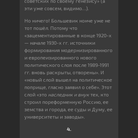
советских по своему генезису» (а
эти уже совсем, видимо…).
Но ничего! Большевик нонче уже не
тот пошёл. Потому что
«зацементированные в конце 1920-х
— начале 1930-х гг. источники
формирования модернизированного
и европеизированного нового
политического слоя после 1989-1991
гг. вновь раскрыты, отворены». И
«новый слой вышел на политическое
поприще, гласно заявил о себе». Этот
слой «это
наследник и внук
тех, кто
строил пореформенную Россию, ее
земства и города, ее суды и Думу, ее
университеты и заводы».
4.