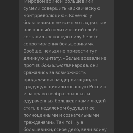
Мировой войной, большевики
сумели совершить «архаическую
контрреволюцию». Конечно, у
большевиков не всё шло гладко, так
как «новый политический слой»
составил «основную силу белого
сопротивления большевикам».
Вообще, нельзя не привести тут
длинную цитату: «Белые воевали не
против
большинства
народа, они
сражались за возможность
продолжения модернизации, за
грядущую цивилизованную Россию
и за право необразованных и
одураченных большевиками людей
стать в недалеком будущем ее
полноценными и сознательными
гражданами». Так то! Ну а
большевики, ясное дело, вели войну