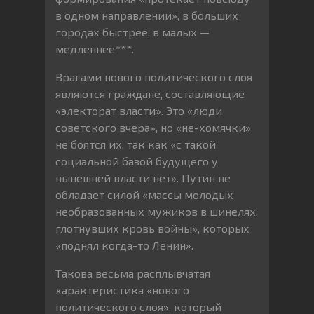
в одном направлении», в больших
городах быстрее, в малых —
медленнее***.
Врагами нового политического слоя
являются граждане, составляющие
«электорат власти». Это «люди
советского вчера», но «не-хомячки»
не боятся их, так как «с такой
социальной базой будущего у
нынешней власти нет». Путин не
обладает силой «массы молодых
необразованных мужиков в шинелях,
глотнувших кровь войны», которых
«поднял когда-то Ленин».
Такова весьма расплывчатая
характеристика «нового
политического слоя», который