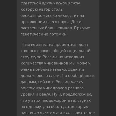
советской архаической элиты
,
которую автор столь
бескомпромиссно чихвостит на
протяжении всего опуса. Дети
растленных большевиков. Прямые
генетические потомки.
Нам неизвестна процентная доля
«нового слоя» в общей социальной
структуре России, но исходя из
количества чиновников мы можем,
очень приблизительно, оценить
долю «нового слоя». По обобщённым
данным, сейчас в России
шесть
миллионов
чинодралов разного
уровня и ранга. Ну и, предположим,
что у этих плодожорок в галстуках
по одному-два оболтуса, которых
нужно «
п р и с т р о и т ь
» — вот такое