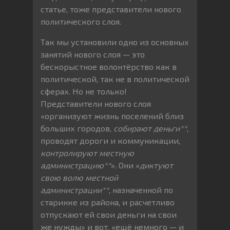
статье, тоже представители нового
политического слоя.
Так мы установили одно из основных
занятий нового слоя — это
бескорыстное волонтёрство как в
политической, так не в политической
сферах. Но не только!
Представители нового слоя
«организуют жизнь поселений близ
больших городов,
собирают деньги**
,
проводят дороги и коммуникации,
контролируют местную
администрацию**
». Они «
диктуют
свою волю местной
администрации**
, назначенной по
старинке из района, и расчетливо
отпускают ей свои деньги на свои
же нужды» и вот, «ещё немного — и