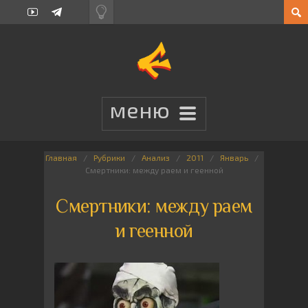
Главная
Рубрики
Анализ
2011
Январь
Смертники: между раем и геенной
Смертники: между раем
и геенной