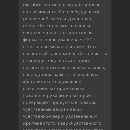
macabre так же пошло, как и точно –
как неминуемый и необузданный
рок черной смерти уравнивал
королей с сервами в позднем
средневековье, так и товарная
форма сегодня уравнивает CEO с
нелегальными мигрантами. Этот
свободный танец меновой стоимости
переводит еще из категории,
позволяющей обмен железа на хлеб,
посредством валюты, в реальную
абстракцию – социальное
отношение, которое нельзя
потрогать руками, но которое
превращает продукты в товары,
чувственные вещи в вещи
чувственно-сверхчувственные. И
критика этого “сверхчувственного”
характера, остающегося в Капитале