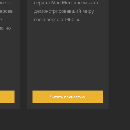
все —
сериал Mad Men, восемь лет
героев
демонстрировавший миру
е
свою версию 1960-х.
о, но
Читать полностью