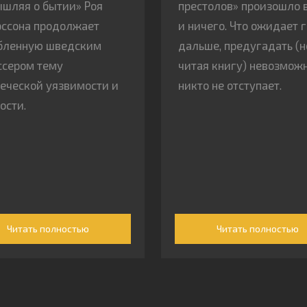
шляя о бытии» Роя
престолов» произошло 
ссона продолжает
и ничего. Что ожидает 
бленную шведским
дальше, предугадать (н
сером тему
читая книгу) невозможн
еческой уязвимости и
никто не отступает.
ости.
Читать полностью
Читать полностью