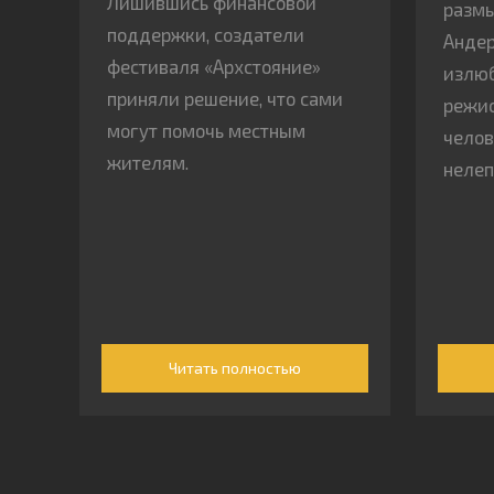
Лишившись финансовой
размы
поддержки, создатели
Андер
фестиваля «Архстояние»
излю
приняли решение, что сами
режис
могут помочь местным
челов
жителям.
нелеп
Читать полностью