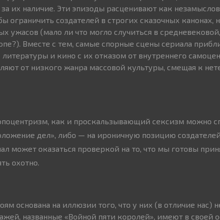
и, за их наличие. Эти эпизоды расценивают как незамысл
бы ограничить создателей в строгих сказочных канонах, н
ых ужасов (мало ли что могло случиться в средневековой
пе?). Вместе с тем, самые спорные сцены сериала прибл
литературы и кино с их отказом от внутреннего самоце
ляют от низкого жанра массовой культуры, смещая к не
поцентризм, как и проскальзывающий сексизм можно сп
оложение дел», либо — на ироничную позицию создателе
ал может оказаться проверкой на то, что мы готовы приня
ть охотно.
ям основана на иллюзии того, что у них (в отличие нас) н
ажей, названные «Войной пяти королей», имеют в своей 