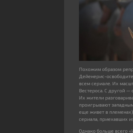
Похожим образом репре
Дейенерис-освободител
всем сериале. Их масш
Вестероса. С другой —
Их жители разговарива
проигрывают западным
еще живет в племенах)
сериала, приехавших из
Однако больше всего «И