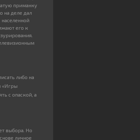
оватую приманку
о на деле дал
, населенной
ижают его к
нзурирования.
телевизионным
исать либо на
й «Игры
ть с опаской, а
ет выбора. Но
основе личное