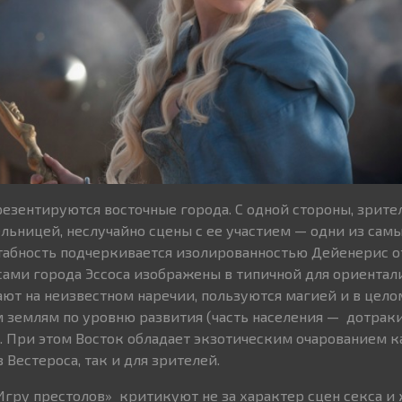
зентируются восточные города. С одной стороны, зрите
ьницей, неслучайно сцены с ее участием — одни из самы
табность подчеркивается изолированностью Дейенерис о
 сами города Эссоса изображены в типичной для ориентал
ют на неизвестном наречии, пользуются магией и в цело
 землям по уровню развития (часть населения — дотрак
. При этом Восток обладает экзотическим очарованием к
 Вестероса, так и для зрителей.
гру престолов» критикуют не за характер сцен секса и ж