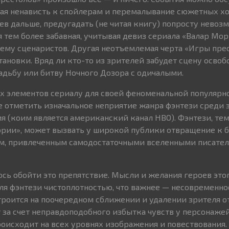
кая ненависть к спойлерам и перемалывание сюжетных хо
ев дальше, предугадать (не читая книгу) попросту невозм
я тем более забавная, учитывая девиз сериала «Валар Мор
 ему сценаристов. Другая неотъемлемая черта «Игры пре
новки. Вряд ли кто-то из зрителей забудет сцену осво
вадьбу или битву Ночного Дозора с одичалыми.
ух элементов сериалу для своей феноменальной популярн
е отметить изначальное неприятие жанра фэнтези среди 
я (коим является американский канал HBO). Фэнтези, тем
ории», может вызвать у широкой публики отвращение к 
м, привлеченным самодостаточными вселенными писател
ось обойти это препятствие. Мысли и желания героев это
ля фэнтези чистоплотностью, что важнее — несовременно
троится на поочередном сближении и удалении зрителя о
 за счет неправдоподобного избытка чувств у персонажей
роисходит на всех уровнях изображения и повествования.