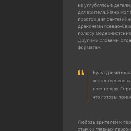
не углубляясь в детал
для зрителя. Жанр мог 
простор для фантазийн
драконами псевдо-Евро
полюсу модернистских 
Другими словами, отда
форматам.
Культурный евро
«естественное п
престолов». Сери
что готовы приня
Любовь зрителей к геро
стычки главных персон