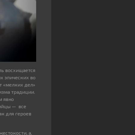
ль восхищается
х эпических во
т «мелких дел»
изма традиции.
м явно
ийцы — все
ак для героев
естокости, а,