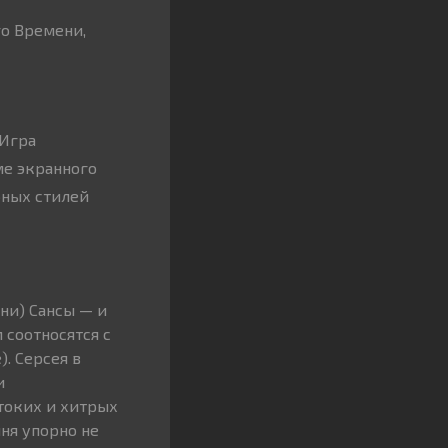
го Времени,
«Игра
ме экранного
рных стилей
ни) Сансы — и
соотносятся с
. Серсея в
и
стоких и хитрых
ня упорно не