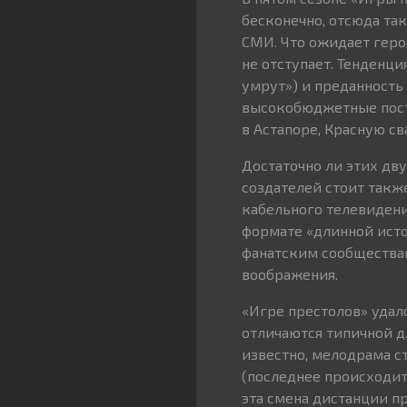
бесконечно, отсюда та
СМИ. Что ожидает геро
не отступает. Тенденци
умрут») и преданность
высокобюджетные поста
в Астапоре, Красную с
Достаточно ли этих дв
создателей стоит такж
кабельного телевидени
формате «длинной ист
фанатским сообщества
воображения.
«Игре престолов» удал
отличаются типичной д
известно, мелодрама с
(последнее происходит
эта смена дистанции п