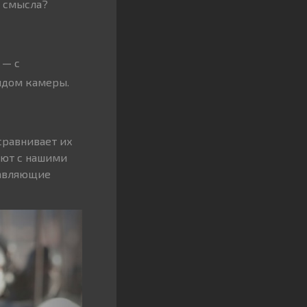
т смысла?
 — с
ядом камеры.
сравнивает их
ают с нашими
тавляющие