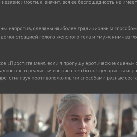
 независимости, а, значит, вся ее беспощадность не имее
ны, напротив, сделаны наиболее традиционным способом
демонстрацией голого женского тела и «мужским» взгл
ссе «Простите меня, если я пропущу эротические сцены» 
адностью и реалистичностью сцен битв. Сценаристы игр
нре, стилизуя противоположными способами разные сос