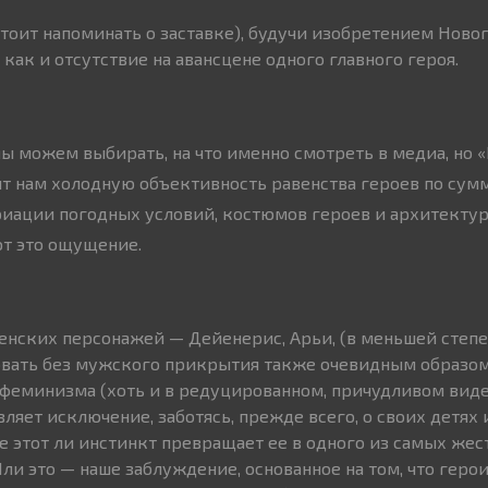
стоит напоминать о заставке), будучи изобретением Ново
 как и отсутствие на авансцене одного главного героя.
 мы можем выбирать, на что именно смотреть в медиа, но 
т нам холодную объективность равенства героев по сум
риации погодных условий, костюмов героев и архитекту
т это ощущение.
нских персонажей — Дейенерис, Арьи, (в меньшей степе
вать без мужского прикрытия также очевидным образом 
еминизма (хоть и в редуцированном, причудливом виде)
ляет исключение, заботясь, прежде всего, о своих детях 
е этот ли инстинкт превращает ее в одного из самых же
ли это — наше заблуждение, основанное на том, что герои