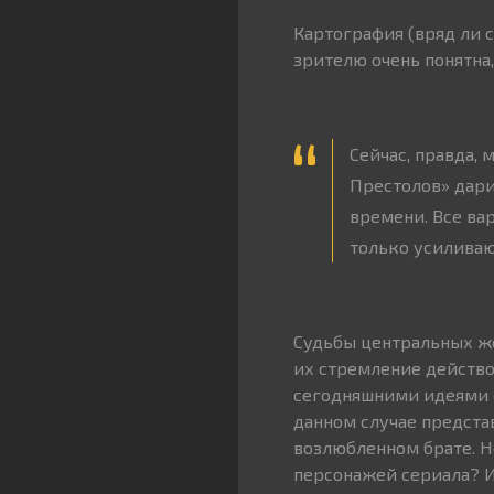
Картография (вряд ли 
зрителю очень понятна,
Сейчас, правда,
Престолов» дари
времени. Все ва
только усиливаю
Судьбы центральных же
их стремление действо
сегодняшними идеями ф
данном случае представ
возлюбленном брате. Н
персонажей сериала? И