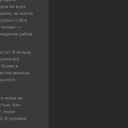
дов во всех
ожно, но никто
гулис» («Все
столов» —
бождения рабов
ости? В пользу
зрителей
 более в
бесчисленным
ьского
го мира не
стью. Как
т героя
). В сериале