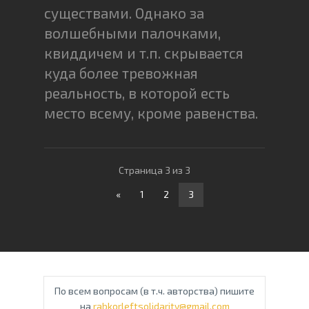
существами. Однако за
волшебными палочками,
квиддичем и т.п. скрывается
куда более тревожная
реальность, в которой есть
место всему, кроме равенства.
Страница 3 из 3
«
1
2
3
По всем вопросам (в т.ч. авторства) пишите
на
rabkorleftsolidarity@gmail.com