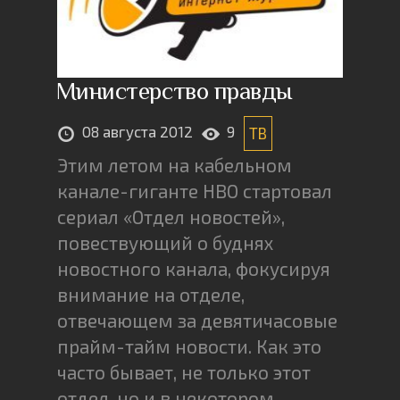
Министерство правды
08 августа 2012
9
ТВ
Этим летом на кабельном
канале-гиганте HBO стартовал
сериал «Отдел новостей»,
повествующий о буднях
новостного канала, фокусируя
внимание на отделе,
отвечающем за девятичасовые
прайм-тайм новости. Как это
часто бывает, не только этот
отдел, но и в некотором