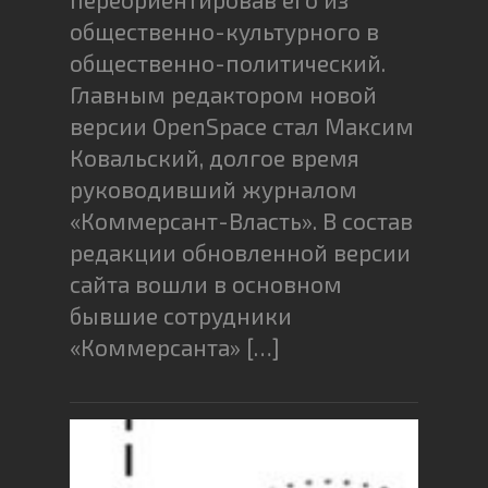
общественно-культурного в
общественно-политический.
Главным редактором новой
версии OpenSpace стал Максим
Ковальский, долгое время
руководивший журналом
«Коммерсант-Власть». В состав
редакции обновленной версии
сайта вошли в основном
бывшие сотрудники
«Коммерсанта» […]