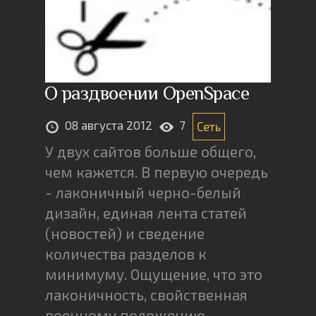
О раздвоении OpenSpace
08 августа 2012
7
Сеть
У двух сайтов больше общего,
чем кажется. В первую очередь
- лаконичный черно-белый
дизайн, единая лента статей
(новостей) и сведение
количества разделов к
минимуму. Ощущение, что это
лаконичность, свойственная
военному положению.