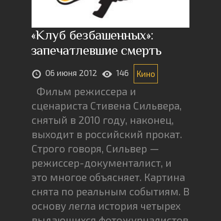
«Клуб безбашенных»:
запечатлевшие смерть
06 июня 2012
146
Кино
Фильм режиссера и
сценариста Стивена Сильвера,
снятый в 2010 году, наконец,
выходит в российский прокат.
Строго говоря, Сильвер —
режиссер-документалист, и
это многое объясняет. Картина
снята по реальным событиям. В
основу легла история четырех
выдающихся фотожурналистов