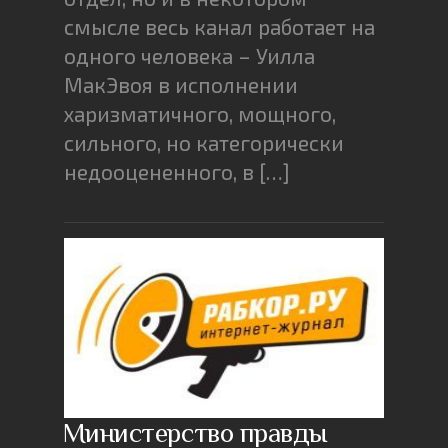
смысле весь канал работает на
одного человека – Уилла
МакЭвоя в исполнении
харизматичного, мощного,
сильного, но категорически
недооцененного, в […]
Министерство правды