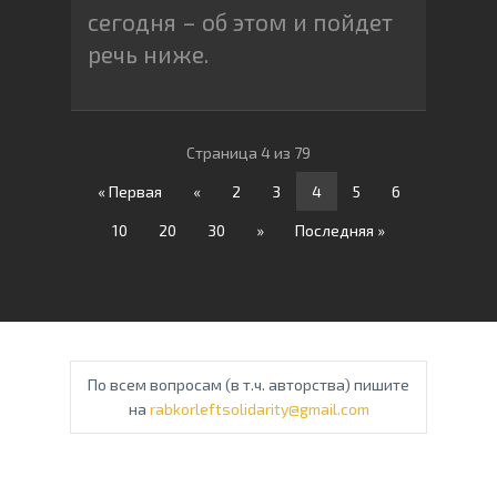
сегодня – об этом и пойдет
речь ниже.
Страница 4 из 79
« Первая
«
2
3
4
5
6
10
20
30
»
Последняя »
По всем вопросам (в т.ч. авторства) пишите
на
rabkorleftsolidarity@gmail.com