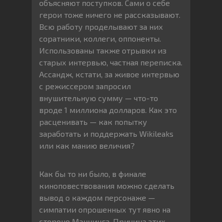
объясняют поступков. Сами о себе
герои тоже ничего не рассказывают.
Всю работу проделывают за них
соратники, коллеги, оппоненты.
Использованы также отрывки из
старых интервью, частная переписка.
Ассандж, кстати, за живое интервью
с режиссером запросил
внушительную сумму — что-то
вроде 1 миллиона долларов. Как это
расценивать — как попытку
заработать и поддержать Wikileaks
или как манию величия?
Как бы то ни было, в финале
киноповествования можно сделать
вывод о каждом персонаже —
симпатии опрошенных тут явно на
стороне Мэннинга. Причина этих