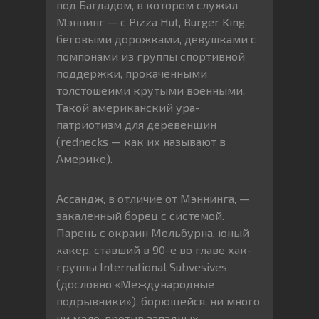
под Багдадом, в котором служил
Мэннинг — с Pizza Hut, Burger King,
беговыми дорожками, девушками с
помпонами из группы спортивной
поддержки, прокаченными
толстошеими крутыми военными.
Такой американский ура-
патриотизм для деревенщин
(rednecks — как их называют в
Америке).
Ассандж, в отличие от Мэннинга, —
закаленный борец с системой.
Парень с окраин Мельбурна, юный
хакер, ставший в 90-е во главе хак-
группы International Subvesives
(дословно «Международные
подрывники»), борющейся, ни много
ни мало, против западных