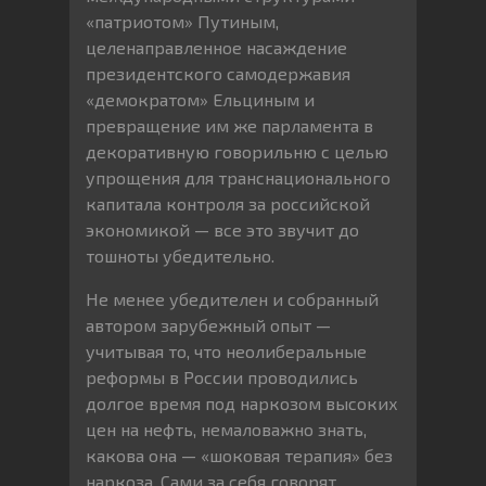
«патриотом» Путиным,
целенаправленное насаждение
президентского самодержавия
«демократом» Ельциным и
превращение им же парламента в
декоративную говорильню с целью
упрощения для транснационального
капитала контроля за российской
экономикой — все это звучит до
тошноты убедительно.
Не менее убедителен и собранный
автором зарубежный опыт —
учитывая то, что неолиберальные
реформы в России проводились
долгое время под наркозом высоких
цен на нефть, немаловажно знать,
какова она — «шоковая терапия» без
наркоза. Сами за себя говорят