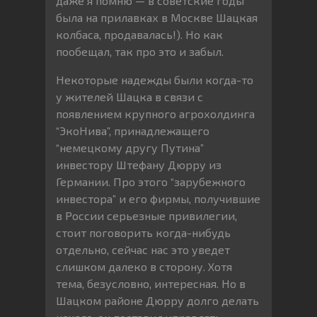
даже я помню — в советские годы
была на прилавках в Москве Шацкая
колбаса, продавалась!). Но как
пообещал, так про это и забыл.
Некоторые надежды были когда-то
у жителей Шацка в связи с
появлением крупного агрохолдинга
“ЭкоНива”, принадлежащего
“немецкому другу Путина”
инвестору Штефану Дюрру из
Германии. Про этого “зарубежного
инвестора” и его фирмы, получившие
в России серьезные привилегии,
стоит поговорить когда-нибудь
отдельно, сейчас нас это уведет
слишком далеко в сторону. Хотя
тема, безусловно, интересная. Но в
Шацком районе Дюрру долго делать