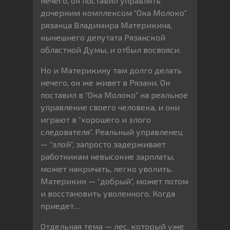
нечего, он поставил управлять
дочерним комплексом “Ока Молоко”
рязанца Владимира Материкина,
нынешнего депутата Рязанской
областной Думы, и отбыл восвояси.
Но и Материкину там долго делать
нечего, он же живет в Рязани. Он
поставил в “Ока Молоко” на реальное
управление своего человека, и они
играют в “хорошего и злого
следователя”. Реальный управленец
— “злой”, запросто задерживает
работникам невысокие зарплаты,
может накричать, легко уволить.
Материкин — “добрый”, может потом
и восстановить уволенного. Когда
приедет…
Отдельная тема — лес, который уже