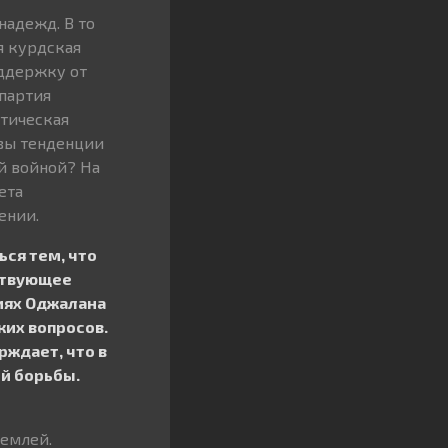
адежд. В то
я курдская
оддержку от
 партия
стическая
овы тенденции
й войной? На
ета
ении.
ься тем, что
ствующее
иях Оджалана
их вопросов.
рждает, что в
ой борьбы.
землей.