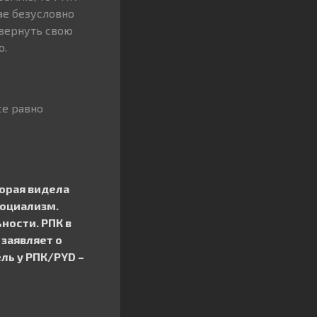
ае безусловно
 вернуть свою
о.
се равно
торая видела
социализм.
ности. РПК в
 заявляет о
ль у РПК/PYD –