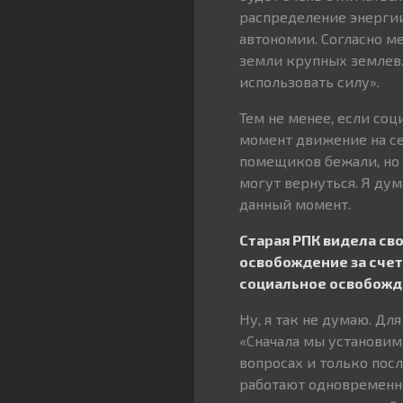
распределение энергии
автономии. Согласно м
земли крупных землевл
использовать силу».
Тем не менее, если соц
момент движение на се
помещиков бежали, но 
могут вернуться. Я ду
данный момент.
Старая РПК видела св
освобождение за счет
социальное освобожде
Ну, я так не думаю. Д
«Сначала мы установим
вопросах и только пос
работают одновременно