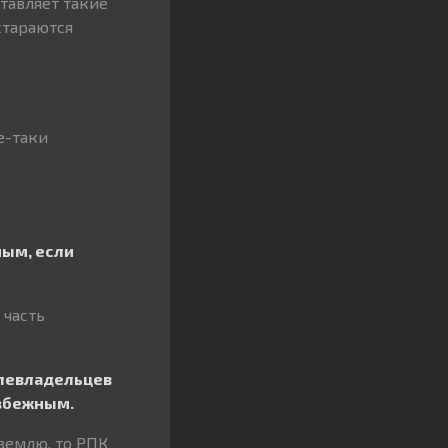
тавляет такие
стараются
е-таки
ным, если
 часть
млевладельцев
избежным.
землю, то РПК