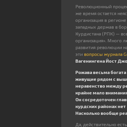
Революционный процес
же время остается нея
организация в регионе
западных держав в бор
Курдистана (РПК) — вс
организация». Много л
развития революции на
эти
вопросы журнала G
Вагенингена Йост Дж
Рожава весьма богата
живущие рядом с вышк
неравенство между ре
крайне мало внимани
Он сосредоточен глав
курдских районах нет
Насколько вообще реа
Да, действительно ест