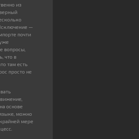
венно из
еверный
есколько
 Исключение —
мпорте почти
 уже
е вопросы,
, что в
то там есть
рос просто не
овать
движение,
на основе
 языке, можно
о крайней мере
цесс.