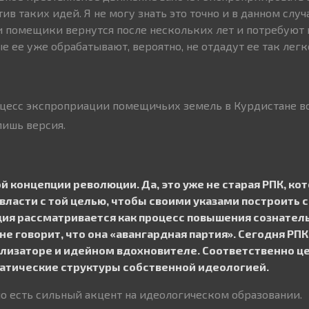
ив таких идей. Я не могу знать это точно и в данном случ
и помещики вернутся после нескольких лет и потребуют
е ее уже обрабатывают, вероятно, не отдадут ее так легк
оцесс экспроприации помещичьих земель в Курдистане в
 лишь версия.
ой концепции революции. Да, это уже не старая РПК, ко
 власти с той целью, чтобы своими указами построить 
ия рассматривается как процесс повышения сознатель
е говорит, что она «авангардная партия». Сегодня РПК
тализаторе и идейном вдохновителе. Соответственно це
атические структуры собственной идеологией.
но есть сильный акцент на идеологическом образовании.