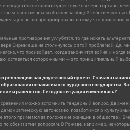
 и продуктов питания осуществляется через органы де
естным законам земля объявлена общей собственностью. 
адельцев не экспроприировали, потому что движение «н
иальные противоречия углубятся, то где искать альтерна
вере Сирии еще не столкнулось с этой проблемой. Да, мн
неясно, что произойдет, когда закончится война и когда
маю, оставаться осторожными — это принципиальный выб
ою революцию как двухэтапный проект. Сначала нацио
 образования независимого курдского государства. З
ние и равенство. Сегодня ситуация изменилась?
ля сравнения можно вспомнить гендерный вопрос. Движен
 демократическую автономию, позаботимся о культурны
ле этого примемся за положение женщин в обществе». Вме
 по обоим этим вопросам. В Рожаве, например, некотор