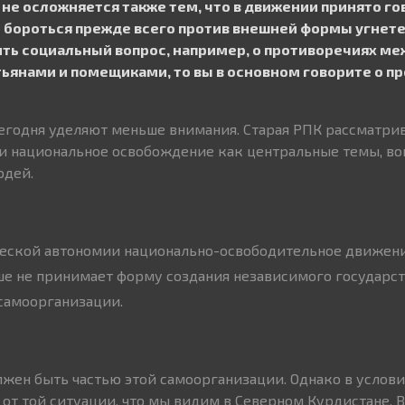
 не осложняется также тем, что в движении принято г
м бороться прежде всего против внешней формы угнет
ить социальный вопрос, например, о противоречиях м
янами и помещиками, то вы в основном говорите о п
сегодня уделяют меньше внимания. Старая РПК рассматри
и национальное освобождение как центральные темы, во
юдей.
еской автономии национально-освободительное движен
е не принимает форму создания независимого государст
 самоорганизации.
жен быть частью этой самоорганизации. Однако в услови
 от той ситуации, что мы видим в Северном Курдистане. 