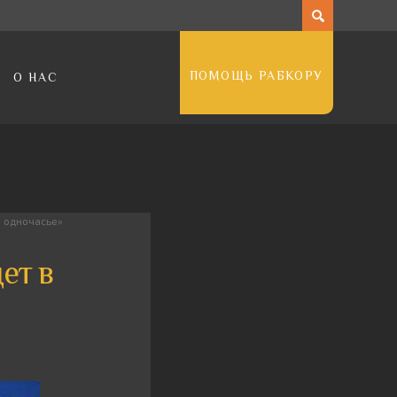
ПОМОЩЬ РАБКОРУ
О НАС
 одночасье»
ет в