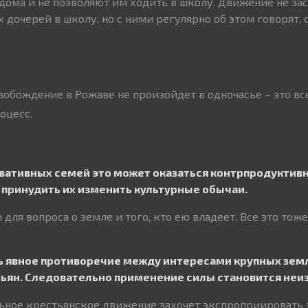
дома и не позволяют им ходить в школу. Движение не зас
 дочерей в школу, но с ними регулярно об этом говорят, 
свобождение в Рожаве не произойдет в одночасье – это вс
оцесс.
рвативных семей это может оказаться контрпродуктив
принудить их изменить культурные обычаи.
 для вопроса о земле и того, кто ею владеет. Все это тоже
ть явное противоречие между интересами крупных зе
тьян. Следовательно применение силы становится не
ильное крестьянское движение захочет экспроприировать 