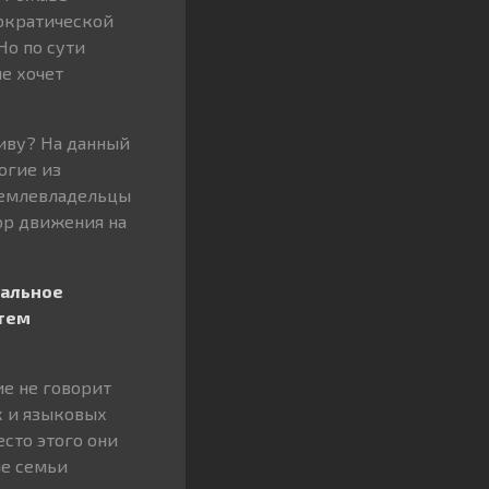
мократической
Но по сути
е хочет
тиву? На данный
огие из
 землевладельцы
ор движения на
нальное
атем
ие не говорит
х и языковых
сто этого они
ые семьи