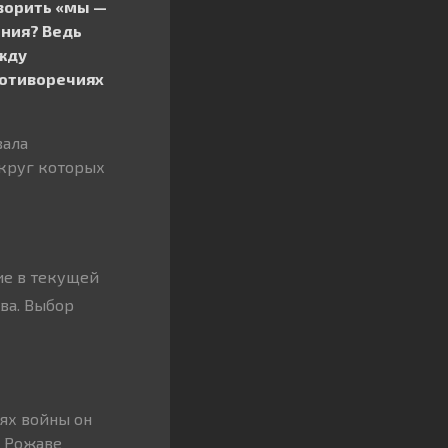
оворить «мы —
ения? Ведь
ежду
ротиворечиях
вала
круг которых
ие в текущей
ва. Выбор
ях войны он
В Рожаве