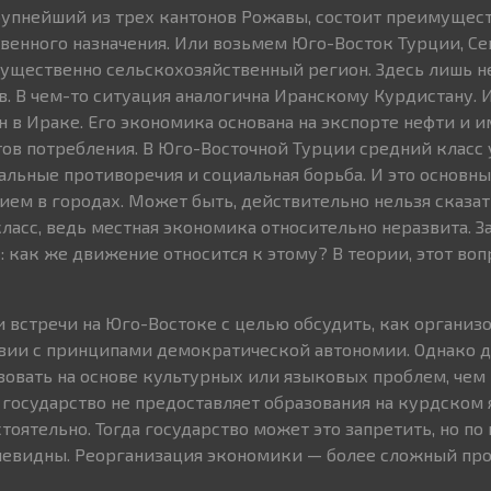
упнейший из трех кантонов Рожавы, состоит преимущест
венного назначения. Или возьмем Юго-Восток Турции, С
ущественно сельскохозяйственный регион. Здесь лишь н
 В чем-то ситуация аналогична Иранскому Курдистану.
в Ираке. Его экономика основана на экспорте нефти и и
ов потребления. В Юго-Восточной Турции средний класс
альные противоречия и социальная борьба. И это основны
ем в городах. Может быть, действительно нельзя сказать
ласс, ведь местная экономика относительно неразвита. За
: как же движение относится к этому? В теории, этот воп
 встречи на Юго-Востоке с целью обсудить, как организ
вии с принципами демократической автономии. Однако 
зовать на основе культурных или языковых проблем, чем 
е государство не предоставляет образования на курдском
тоятельно. Тогда государство может это запретить, но п
чевидны. Реорганизация экономики — более сложный про