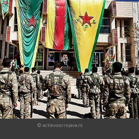
© actievoorrojava.nl