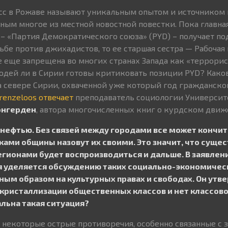
с в Рожаве называют уникальным опытом и источником н
сным многое из местной новостной повестки. Пока главна
 – «Партия Демократического союза» (PYD) – получает п
ьбе против джихадистов, то ее старшая сестра — Рабочая
е еще запрещена во многих странах Запада как «террори
юдей ли в Сирии готовы критиковать позиции PYD? Как
 севере Сирии, охваченной уже который год гражданско
renzeloos отвечает
преподаватель социологии Университ
онгерден
, автора многочисленных книг о курдском движ
 нефтью. Без связей между городами все может кончит
ами общины назовут их своими. Это значит, что суще
гионами будет воспроизводиться и дальше. В заявлен
я уделяется обсуждению таких социально-экономическ
ным образом на культурных правах и свободах. Он утве
 кристаллизации общественных классов и нет классов
льна такая ситуация?
ь некоторые острые противоречия, особенно связанные с 