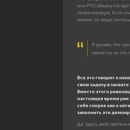
или PYD обернутся прот
теоретизирую. Если эт
землю, то люди, которы
Я думаю, что пр
начнется, но это
Все это говорит о нек
свою задачу в захвате
Вместо этого революц
настоящее время уже н
себе скорее как о ка
заполнить эти демокр
Да. Здесь действитель