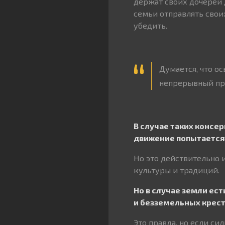
держат своих дочерей 
семьи отправлять своих
убедить.
Думается, что о
непрерывный пр
В случае таких консе
движение попытается 
Но это действительно и
культуры и традиций.
Но в случае земли ес
и безземельных крес
Это правда, но если с