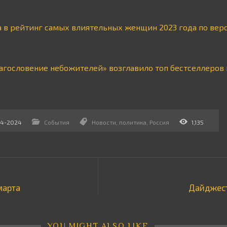
а в рейтинг самых влиятельных женщин 2023 года по вер
агословение небожителей» возглавило топ бестселлеров 
-4-2024
События
Новости
,
политика
,
Россия
1,135
марта
Дайджест
YOU MIGHT ALSO LIKE