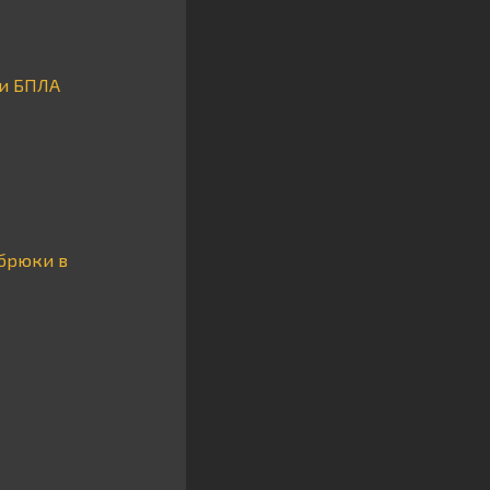
ки БПЛА
 брюки в