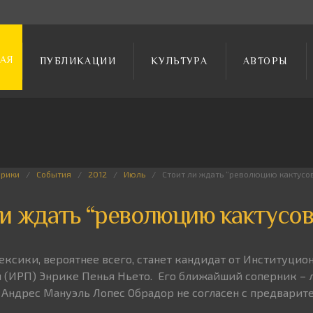
АЯ
ПУБЛИКАЦИИ
КУЛЬТУРА
АВТОРЫ
брики
События
2012
Июль
Стоит ли ждать “революцию кактусо
и ждать “революцию кактусов
сики, вероятнее всего, станет кандидат от Институцио
 (ИРП) Энрике Пенья Ньето. Его ближайший соперник – 
Андрес Мануэль Лопес Обрадор не согласен с предвари