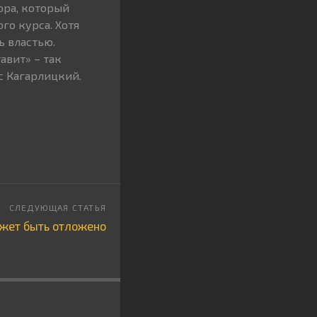
ора, который
го курса. Хотя
ь властью.
авит» – так
с Кагарлицкий.
ожет быть отложено