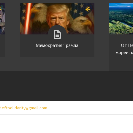
Мемократия Трампа
От Пе
морей: 
rleftsolidarity@gmail.com