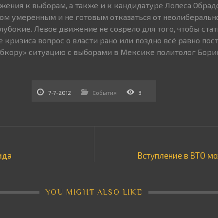
жения к выборам, а также и к кандидатуре Лопеса Обрад
м умеренным и не готовым отказаться от неолиберально
лубокие. Левое движение не созрело для того, чтобы стат
е кризиса вопрос о власти рано или поздно всё равно пост
бкору» ситуацию с выборами в Мексике политолог Бори
7-7-2012
События
3
ида
Вступление в ВТО м
YOU MIGHT ALSO LIKE