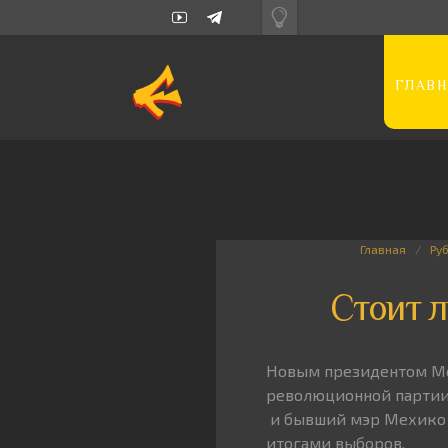
ГЛАВН
Главная
Ру
Стоит л
Новым президентом Мек
революционной партии
и бывший мэр Мехико 
итогами выборов.