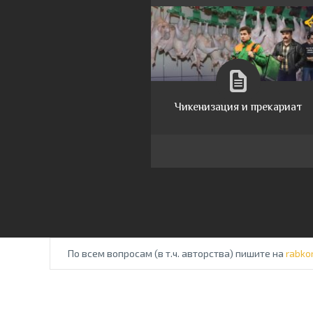
Чикенизация и прекариат
По всем вопросам (в т.ч. авторства) пишите на
rabko