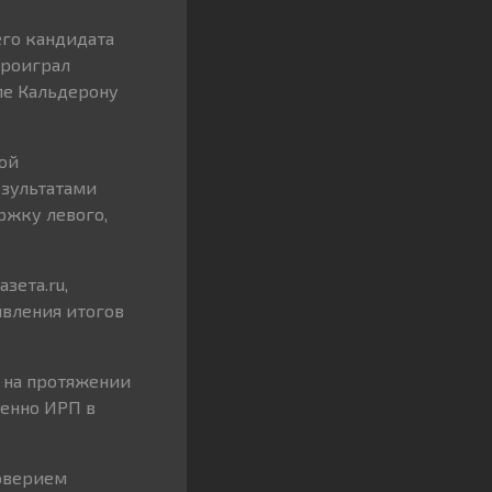
его кандидата
проиграл
пе Кальдерону
ой
езультатами
ржку левого,
зета.ru,
явления итогов
й на протяжении
менно ИРП в
оверием