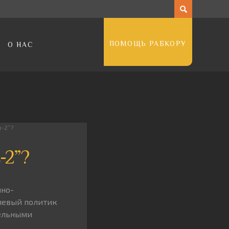
ПОМОЩЬ РАБКОРУ
О НАС
в-2”?
-2”?
нно-
левый политик
тельными