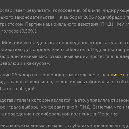
 оспаривает результаты голосования, обвиняя лидирующ
ьного законодательства. На выборах 2006 года Обрадор 
нтристской Партии национального действия (ПНД) Фели
голосов (0,58%).
 Мексики не предполагает проведение второго тура и эт
ы хватило для определения победителя. Недовольство р
вало длительные многотысячные акции протеста в подде
революции кактусов».
вание Обрадора от соперника значительнее и, как
пишет
га
Ряд западных политиков, не дожидаясь официального объ
ьето с победой.
едставителем которой является Ньето, управляла страно
у проиграла выборы консервативной ПНД. Заметим, что и
 на проведение неолиберальной политики в Мексике.
мексиканских левых связаны с глубоко укорененным нед