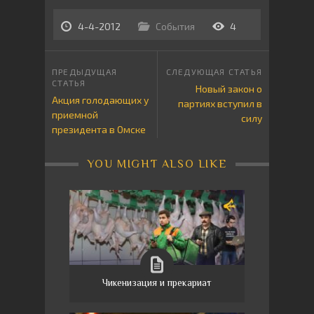
4-4-2012
События
4
Новый закон о
Акция голодающих у
партиях вступил в
приемной
силу
президента в Омске
YOU MIGHT ALSO LIKE
Чикенизация и прекариат