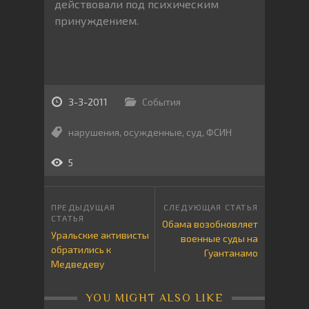
действовали под психическим
принуждением.
3-3-2011
События
нарушения
,
осужденные
,
суд
,
ФСИН
5
Обама возобновляет
Уральские активисты
военные суды на
обратились к
Гуантанамо
Медведеву
YOU MIGHT ALSO LIKE