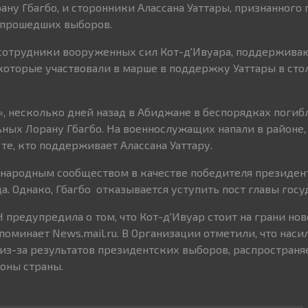
ану Гбагбо, и сторонники Алассана Уаттары, признанного
 прошедших выборов.
 сотрудники вооруженных сил Кот-д'Ивуара, поддержива
которые участвовали в марше в поддержку Уаттары в сто
», несколько дней назад в Абиджане в беспорядках погибл
ных Лорану Гбагбо. На военнослужащих напали в районе,
те, кто поддерживает Алассана Уаттару.
ународным сообществом в качестве победителя президен
а. Однако, Гбагбо отказывается уступить пост главы госу
 предупредила о том, что Кот-д'Ивуар стоит на грани но
оминает News.mail.ru. В Организации отметили, что наси
из-за результатов президентских выборов, распространяе
оны страны.