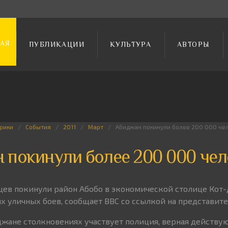
АЯ
ПУБЛИКАЦИИ
КУЛЬТУРА
АВТОРЫ
рики
События
2011
Март
Абиджан покинули более 200 000 че
 покинули более 200 000 чел
цев покинули район Абобо в экономической столице Кот-
х уличных боев, сообщает ВВС со ссылкой на представите
джане столкновениях участвует полиция, верная действ