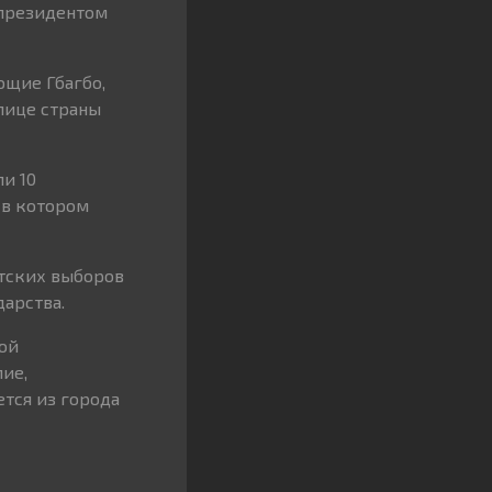
 президентом
ющие Гбагбо,
лице страны
и 10
 в котором
тских выборов
дарства.
вой
лие,
тся из города