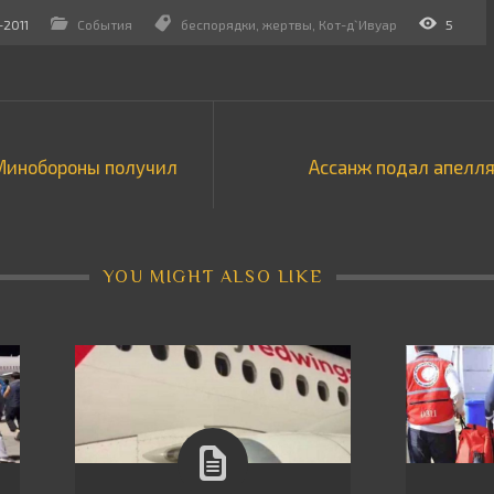
-2011
События
беспорядки
,
жертвы
,
Кот-д`Ивуар
5
Минобороны получил
Ассанж подал апелля
YOU MIGHT ALSO LIKE