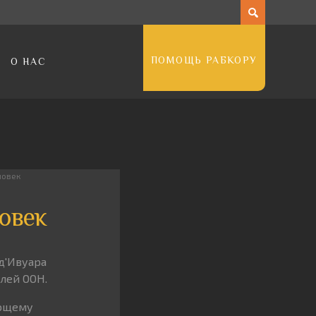
ПОМОЩЬ РАБКОРУ
О НАС
ловек
овек
д'Ивуара
лей ООН.
ующему