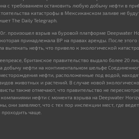
она с требованием остановить любую добычу нефти в пр
обстоятельства катастрофы в Мексиканском заливе не буд
шет The Daily Telegraph.
10г. произошел взрыв на буровой платформе Deepwater Ho
которая принадлежала ВР на правах аренды. После этого
ала вытекать нефть, что привело к экологической катастро
Greenpeace, британское правительство выдало более 20 ли
 добычу нефти на континентальном шельфе Соединенног
 месторождения нефти, расположенные под водой, находя
видов животных и растений. В случае новой экологическ
ивисты также отмечают, что правительство не пересмотр
омпаниями нефти с момента взрыва на Deepwater Horiz
сны, они заявляют, что с тех пор инспекции мест, где веде
и проходить чаще.