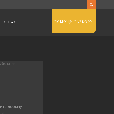
ПОМОЩЬ РАБКОРУ
О НАС
кобритании
тить добычу
 в