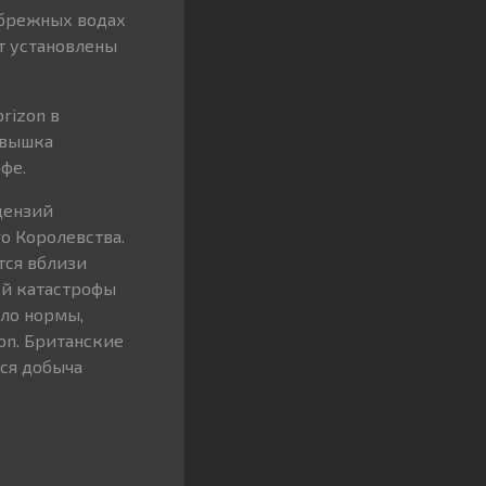
ибрежных водах
ут установлены
rizon в
 вышка
фе.
цензий
о Королевства.
тся вблизи
ой катастрофы
ело нормы,
on. Британские
тся добыча