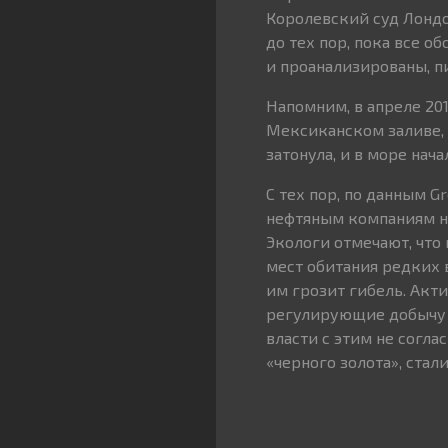
Королевский суд Лонд
до тех пор, пока все 
и проанализированы, пи
Напомним, в апреле 20
Мексиканском заливе, 
затонула, и в море нач
С тех пор, по данным 
нефтяным компаниям на
Экологи отмечают, что
мест обитания редких 
им грозит гибель. Акт
регулирующие добычу к
власти с этим не согла
«черного золота», стал