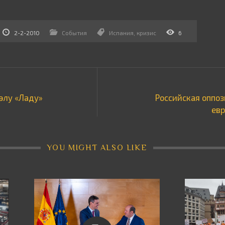
2-2-2010
События
Испания
,
кризис
6
уэлу «Ладу»
Российская оппо
ев
YOU MIGHT ALSO LIKE