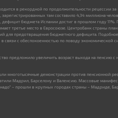
одится в рекордной по продолжительности рецессии за 
х, зарегистрированных там составило 4,34 миллиона чело
го, дефицит бюджета Испании достиг в прошлом году 11%. 
имает третье место в Евросоюзе. Центробанк страны пла
ций для предотвращения бюджетного дефицита. Подобно
 в связи с обеспокоенностью по поводу экономической с
ство предложило увеличить возраст выхода на пенсию с 
ошли многотысячные демонстрации против пенсионной ре
атили Мадрил, Барселону и Валенсию. Массовые манифес
 надо" – прошли в крупных городах страны – Мадриде, Ба