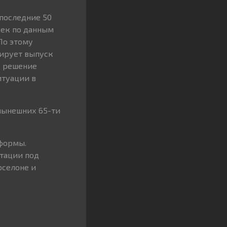
последние 50
век по данным
По этому
нирует выпуск
е решение
итуации в
нынешних 65-ти
формы.
тации под
рселоне и