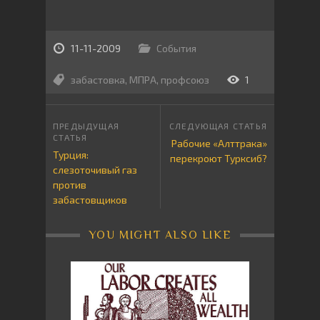
11-11-2009
События
забастовка
,
МПРА
,
профсоюз
1
Рабочие «Алттрака»
Турция:
перекроют Турксиб?
слезоточивый газ
против
забастовщиков
YOU MIGHT ALSO LIKE