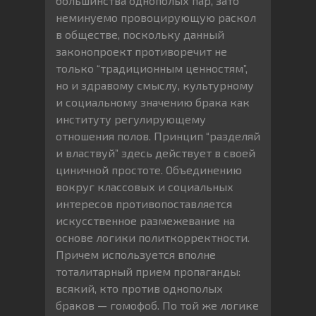
большинства однополых пар, зато
неминуемо провоцирующую раскол
в обществе, поскольку данный
законопроект противоречит не
только “традиционным ценностям”,
но и здравому смыслу, культурному
и социальному значению брака как
институту регулирующему
отношения полов. Принцип “разделяй
и властвуй” здесь действует в своей
циничной простоте. Объединению
вокруг классовых и социальных
интересов противопоставляется
искусственное размежевание на
основе логики политкорректности.
Причем используется вполне
тоталитарный прием пропаганды:
всякий, кто против однополых
браков — гомофоб. По той же логике