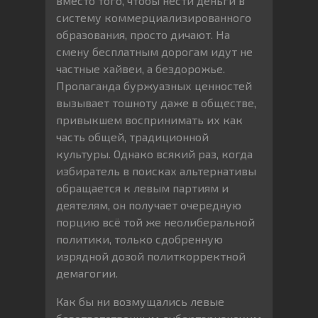
вместо того, чтобы нести деньги в
систему коммерциализированного
образования, просто дичают. На
смену бесплатным дорогам идут не
частные хайвеи, а бездорожье.
Пропаганда буржуазных ценностей
вызывает тошноту даже в обществе,
привыкшем воспринимать их как
часть общей, традиционной
культуры. Однако всякий раз, когда
избиратель в поисках альтернативы
обращается к левым партиям и
деятелям, он получает очередную
порцию всё той же неолиберальной
политики, только сдобренную
изрядной дозой политкорректной
демагогии.
Как бы ни возмущались левые