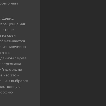
тобы о нем
. Дэвид
извращенца или
– это не
 из сцен
 обмазывается
на из ключевых
гнят»:
 данном случае
т персонажа
ий клерк, не
, что это –
аньяк выбрался
ожественную
лософию