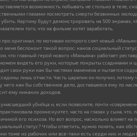
оставляется возможность побывать не столько в теле, ск
бственными глазами посмотреть смерти безвинных моло
убить. Картину будут демонстрировать на 500 экранах, чт
азателем того, что на фильме хотят заработать.
про оригинал, по мотивам которого снят новый «Маньяк
о меня беспокоит такой вопрос: каков социальный статус
том, что главный герой нового «Маньяка» работает реста
 можем видеть его руки, которые покрыты ссадинами и ца
дит свои руки как бы частями манекена и пытается содра
садины лишь отчасти. Часть царапин он получил, потому 
у него как бы собственное дело, доставшееся ему по насл
осит ему никаких доходов.
 сумасшедший убийца и, если позволите, почти «современ
практиковала промискуитет, часто на глазах у сына, что, п
ричиной его психоза. Но вот вопрос, насколько влияет на
циальный статус? Чтобы ответить, нужно понять, как обст
ни тоже из рабочих или все-таки есть серди них и люди 