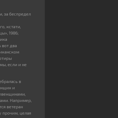
и, за беспредел
о, кстати,
ы», 1986;
пика
 вот два
риканском
артиры
мы, если и не
ебралась в
енщин и
ревенщинами,
ами. Например,
тся ветеран
у прочим, целая