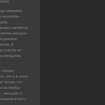
ойни.
оду маньяка,
психопатов-
еред
нако, является
ихопатов-женщин
 в данном
етах. В
в совсем не
я и женщина,
 «Генри:
ь, что и в этом
о также, что
л на пробы
 – аккурат к
лчание ягнят».