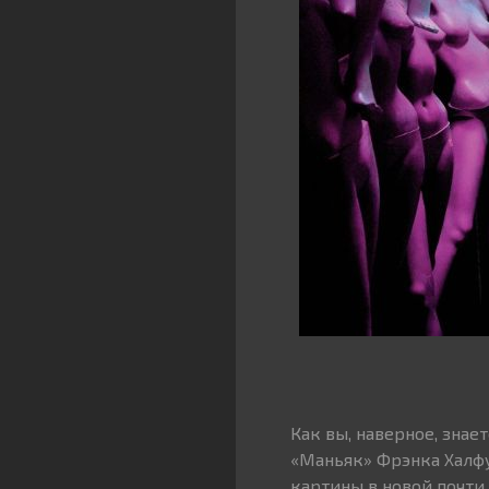
Как вы, наверное, зна
«Маньяк» Фрэнка Халфу
картины в новой почти 