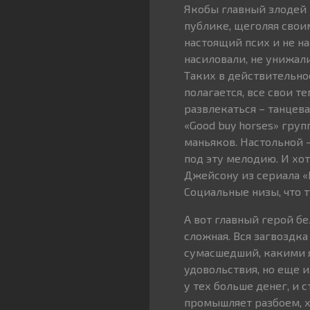
Якобы главный злодей 
публике, щеголяя своим
настоящий псих и не на
насиловали, не унижал
Таких в действительнос
полагается, все свои т
развлекаться – танцев
«Good buy horses» гру
маньяков. Настольной 
под эту мелодию. И хо
Джейсону из сериала «П
Социальные низы, что т
А вот главный герой б
сложная. Вся загвоздка 
сумасшедший, какими я
удовольствия, но еще и
у тех больше денег, и 
промышляет разбоем, хо