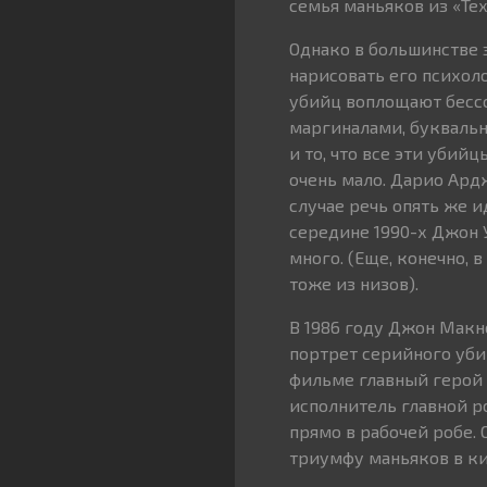
семья маньяков из «Те
Однако в большинстве 
нарисовать его психол
убийц воплощают бесс
маргиналами, буквальн
и то, что все эти убий
очень мало. Дарио Ард
случае речь опять же и
середине 1990-х Джон 
много. (Еще, конечно, в
тоже из низов).
В 1986 году Джон Макн
портрет серийного убий
фильме главный герой 
исполнитель главной 
прямо в рабочей робе. 
триумфу маньяков в ки