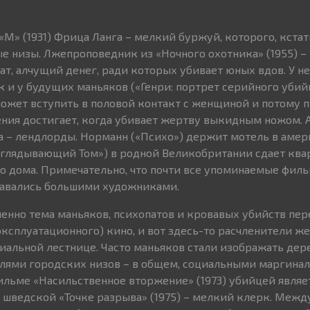
М» (1931) Фрица Ланга – мелкий буржуй, которого, кстат
 низы. Лжепроповедник из «Ночного охотника» (1955) –
, алчущий денег, ради которых убивает юных вдов. У нег
 и у будущих маньяков («Генри: портрет серийного убийц
 может вступить в половой контакт с женщиной и потому 
ния достигает, когда убивает жертву выкидным ножом. А
да – лендлорды. Норманн («Психо») держит мотель в аме
одглядывающий Том») в родной Великобритании сдает кв
о дома. Примечательно, что почти все упоминаемые филь
давались большими художниками.
пенно тема маньяков, психопатов и кровавых убийств пер
эксплуатационного) кино, и вот здесь-то расчленители ж
циальной лестнице. Часто маньяков стали изображать де
лями городских низов – в общем, социальными маргинал
льме «Насильственное вторжение» (1973) убийцей являе
в шведской «Точке разрыва» (1975) – мелкий клерк. Межд