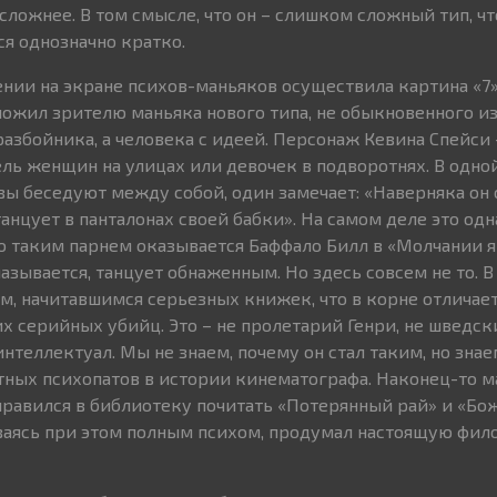
сложнее. В том смысле, что он – слишком сложный тип, ч
я однозначно кратко.
ии на экране психов-маньяков осуществила картина «7»
ложил зрителю маньяка нового типа, не обыкновенного 
азбойника, а человека с идеей. Персонаж Кевина Спейси 
ь женщин на улицах или девочек в подворотнях. В одной
вы беседуют между собой, один замечает: «Наверняка он
анцует в панталонах своей бабки». На самом деле это од
 таким парнем оказывается Баффало Билл в «Молчании я
азывается, танцует обнаженным. Но здесь совсем не то. В
м, начитавшимся серьезных книжек, что в корне отличае
х серийных убийц. Это – не пролетарий Генри, не шведск
нтеллектуал. Мы не знаем, почему он стал таким, но знаем
ных психопатов в истории кинематографа. Наконец-то м
тправился в библиотеку почитать «Потерянный рай» и «Б
аваясь при этом полным психом, продумал настоящую фи