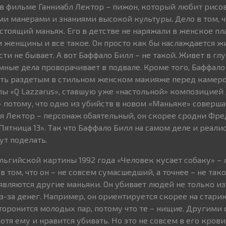
в фильме Ганниабл Лектор – пижон, который любит рисов
и манерами и знаниями высокой культуры. Дело в том, чт
стоящий маньяк. Его в детстве не наряжали в женское пла
и женщины и все такое. Он просто как бы наслаждается жи
ти не бывает. А вот Баффало Билл – не такой. Живет в глу
емные дела проворачивает в подвале. Кроме того, Баффал
ать раздетым в стильном женском макияже перед камер
ппы «Q Lazzarus», ставшую уже «настольной» композицией 
– потому, что одно из убийств в новом «Маньяке» соверш
тя Лектор – персонаж обаятельный, он скорее сродни Фр
ятница 13». Так что Баффало Билл на самом деле и реали
ут поделать.
ельгийской картины 1992 года «Человек кусает собаку» – 
в том, что он – не совсем сумасшедший, а точнее – не так
вляются другие маньяки. Он убивает людей не только из
з-за денег. Например, он ориентируется скорее на старик
сторонится молодых пар, потому что те – нищие. Другими 
тя ему и нравится убивать. Но это не совсем в его кров