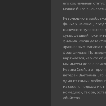
его социальный статус 
можно было высказатьс
Революцию в изображен
Финчер, наконец, пред
циничного туповатого р
сумасшедший похитител
фильма, когда детекти
арахисовым маслом и т
фраз фильма. Примерно
наряжается, чем-то обм
мы имеем дело с психо
Кевина Спейси от прочи
ветеран Вьетнама. Это и
один из самых любопыт
из своего подвала и о
комедию»; так он, ост
убийства.