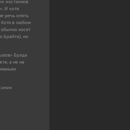
их костюмов.
. И хотя
е речь опять
 Хотя в любом
 обычно носят
 Брайта), но
ызов» Брэда
те, а не на
 маньяк
синих