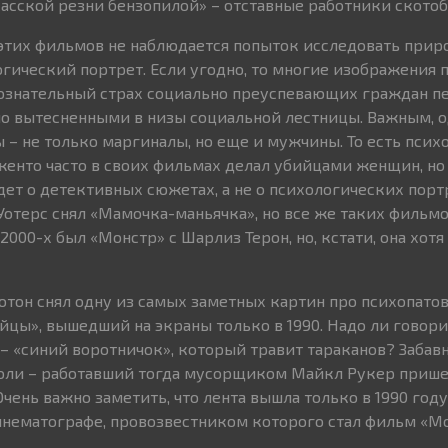
хасской резни бензопилой» – отставные работники скотоб
этих фильмов не наблюдается попыток исследовать прир
огический портрет. Если угодно, то многие изображения 
ознательный страх социально преуспевающих граждан п
о вытесненными в низы социальной лестницы. Важным, од
цы – не только маргиналы, но еще и мужчины. То есть пс
женто часто в своих фильмах делал убийцами женщин, но
дет о детективных сюжетах, а не о психологических портр
Уотерс снял «Мамочка-маньячка», но все же таких фильмо
 2000-х был «Монстр» с Шарлиз Терон, но, кстати, она хот
отон снял одну из самых заметных картин про психопатов
цы», вышедший на экраны только в 1990. Надо ли говорит
– «синий воротничок», который травит тараканов? Забавн
роли – работавший тогда мусорщиком Майкл Рукер прише
Очень важно заметить, что лента вышла только в 1990 году
нематографе, провозвестником которого стал фильм «Мо