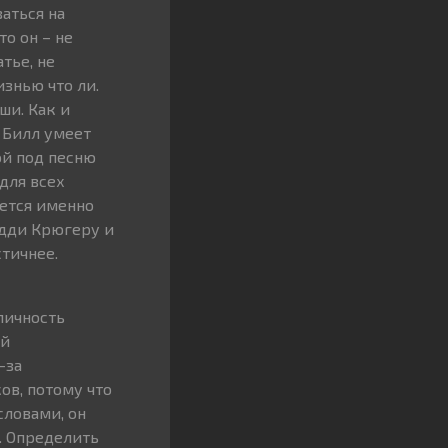
аться на
о он – не
тье, не
знью что ли.
ши. Как и
о Билл умеет
ой под песню
для всех
ается именно
едди Крюгеру и
стичнее.
личность
ой
-за
ов, потому что
словами, он
и. Определить