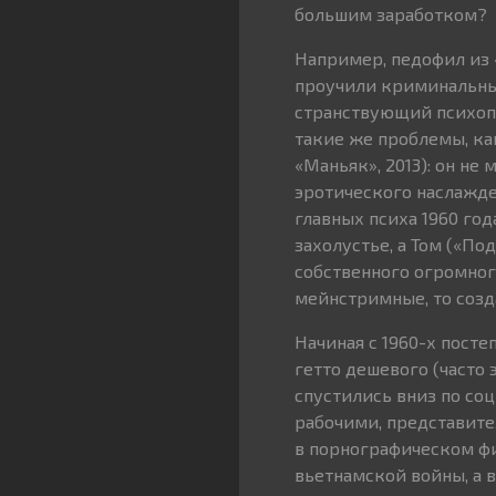
большим заработком?
Например, педофил из «
проучили криминальные
странствующий психопат
такие же проблемы, как
«Маньяк», 2013): он не
эротического наслажде
главных психа 1960 го
захолустье, а Том («П
собственного огромног
мейнстримные, то соз
Начиная с 1960-х посте
гетто дешевого (часто 
спустились вниз по со
рабочими, представите
в порнографическом фи
вьетнамской войны, а 