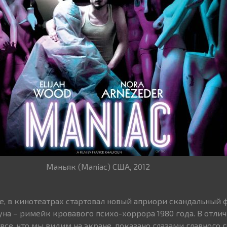
Маньяк (Maniac) США, 2012
ете, в кинотеатрах стартовал новый априори скандальный
на – римейк кровавого психо-хоррора 1980 года. В отлич
все, что мы видим на экране, показано глазами главного 