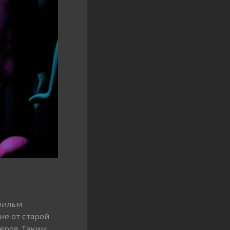
 фильм
ие от старой
героя. Таким