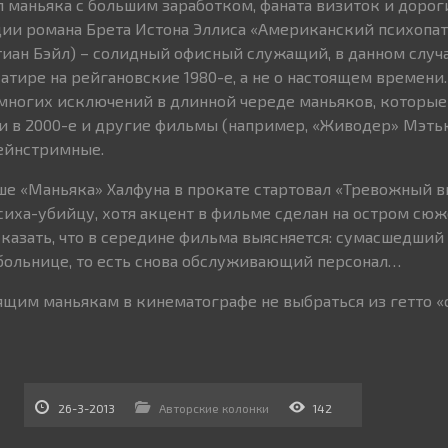
л маньяка с большим заработком, фаната визиток и дорог
ции романа Брета Истона Эллиса «Американский психопат»
иан Бэйл) – солидный офисный служащий, в данном случа
атире на рейгановские 1980-е, а не о настоящем времени.
немногих исключений в длинной череде маньяков, которые
и в 2000-е и другие фильмы (например, «Живодер» Мэтью
ейнстримные.
ше «Маньяка» Халфуна в прокате стартовал «Тревожный в
сиха-убийцу, хотя акцент в фильме сделан на остром сюже
сказать, что в середине фильма выясняется: сумасшедший
больнице, то есть снова обслуживающий персонал…
ящим маньякам в кинематографе не выбраться из гетто «
26-3-2013
Авторские колонки
142