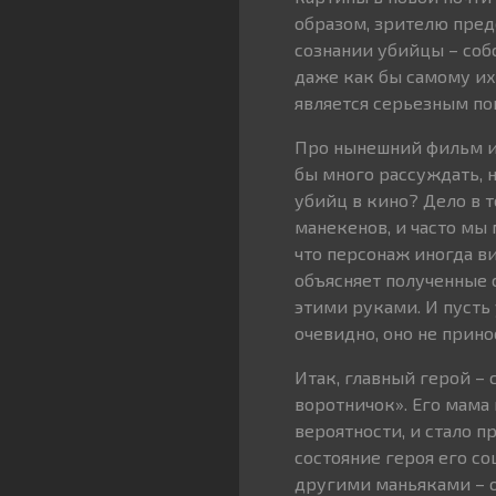
образом, зрителю пред
сознании убийцы – со
даже как бы самому их 
является серьезным пок
Про нынешний фильм и 
бы много рассуждать, н
убийц в кино? Дело в 
манекенов, и часто мы
что персонаж иногда ви
объясняет полученные с
этими руками. И пусть 
очевидно, оно не прин
Итак, главный герой –
воротничок». Его мама 
вероятности, и стало п
состояние героя его со
другими маньяками – о