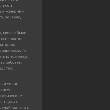
олько в
дых женщин и
о, конечно,
», можно было
 псохопатов-
вратором
рапинами. То,
ть пластмассу,
что работает
едству,
ный синий
о всей
 психическое
оят дела с
белой кости и с