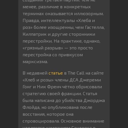
менее, различие в конкретных
терминах оказывается иллюзорным.
Правда, интеллектуалы «Хлеба и
роз» более изощренны, чем Гастелла,
Килпатрик и другие сторонники
перестройки. На практике, однако,
«грязный разрыв» — это просто
перестройка со привкусом
марксизма.
В недавней
статье
в The Call на сайте
«Хлеб и розы» члены ДСА Джереми
Гонг и Ник Френч чётко обрисовали
стратегию своей фракции. Статья
была написана до убийства Джорджа
Флойда, но опубликована после
восстания, которое она
спровоцировала. Основное внимание
уделяется кампаниям Сандерса в