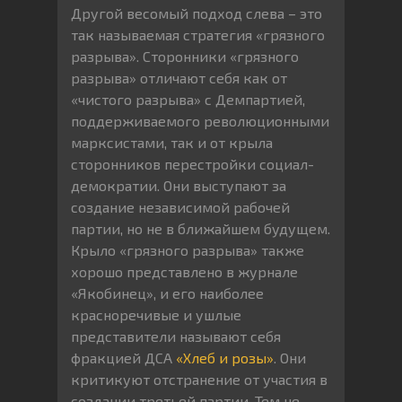
Другой весомый подход слева – это
так называемая стратегия «грязного
разрыва». Сторонники «грязного
разрыва» отличают себя как от
«чистого разрыва» с Демпартией,
поддерживаемого революционными
марксистами, так и от крыла
сторонников перестройки социал-
демократии. Они выступают за
создание независимой рабочей
партии, но не в ближайшем будущем.
Крыло «грязного разрыва» также
хорошо представлено в журнале
«Якобинец», и его наиболее
красноречивые и ушлые
представители называют себя
фракцией ДСА
«Хлеб и розы»
. Они
критикуют отстранение от участия в
создании третьей партии. Тем не