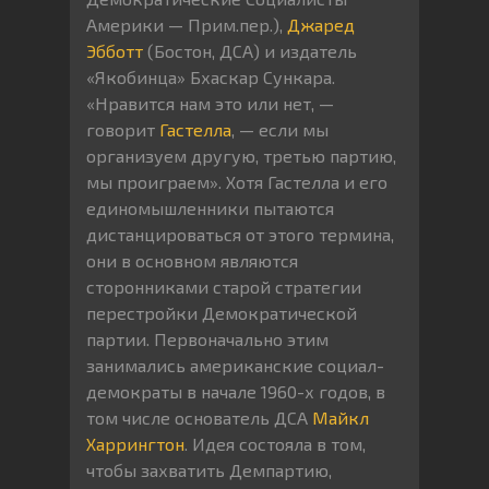
Америки — Прим.пер.),
Джаред
Эбботт
(Бостон, ДСА) и издатель
«Якобинца» Бхаскар Сункара.
«Нравится нам это или нет, —
говорит
Гастелла
, — если мы
организуем другую, третью партию,
мы проиграем». Хотя Гастелла и его
единомышленники пытаются
дистанцироваться от этого термина,
они в основном являются
сторонниками старой стратегии
перестройки Демократической
партии. Первоначально этим
занимались американские социал-
демократы в начале 1960-х годов, в
том числе основатель ДСА
Майкл
Харрингтон
. Идея состояла в том,
чтобы захватить Демпартию,