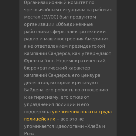
Организационный комитет по
чрезвычайным ситуациям на рабочих
местах (EWOC) был продуктом
организации «Объединённые
работники сферы электротехники,
радио и машиностроения Америки»,
а не ответвлением президентской
кампании Сандерса, как утверждают
Френч и Гонг. Недемократический,
бюрократический характер
кампаний Сандерса, его цензура
делегатов, которые критикуют
Байдена, его робость по отношению
к антирасизму, его отказ от
упразднения полиции и его
поддержка
увеличения оплаты труда
полицейских
– все это не
упоминается идеологами «Хлеба и
Роз».