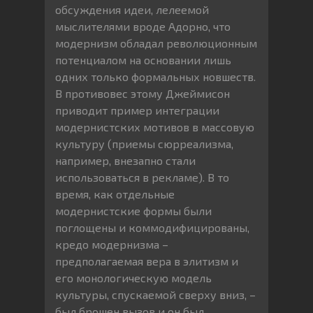
обсуждения идеи, лелеемой
мыслителями вроде Адорно, что
модернизм обладал революционным
потенциалом на основании лишь
одних только формальных новшеств.
В противовес этому Джеймисон
приводит пример интеграции
модернистских мотивов в массовую
культуру (приемы сюрреализма,
например, внезапно стали
использоваться в рекламе). В то
время, как отдельные
модернистские формы были
поглощены и коммодифицированы,
кредо модернизма –
предполагаемая вера в элитизм и
его монологическую модель
культуры, спускаемой сверху вниз, –
был брошен вызов и он был