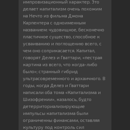
импровизационный характер. Это
делает капитализм очень похожим
на Нечто из фильма Джона
Карпентера с одноименным
названием: чудовищное, бесконечно
пластичное существо, способное к
усваиванию и поглощению всего, с
чем оно соприкасается. Капитал,
говорят Делез и Гваттари, «пестрая
картина из всего, что когда-либо
было»; странный гибрид
ультрасовременного и архаичного. В
годы, когда Делез и Гваттари
написали оба тома «Капитализма и
Шизофрении», казалось, будто
детерриториализирующие
импульсы капитализма были
ограниченны финансами, оставляя
культуру под контроль сил