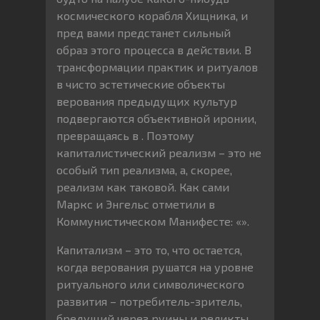
космического корабля Хищника, и
пред вами предстанет сильный
образ этого процесса в действии. В
трансформации практик и ритуалов
в чисто эстетические объекты
верования предыдущих культур
подвергаются объективной иронии,
превращаясь в . Поэтому
капиталистический реализм – это не
особый тип реализма, а, скорее,
реализм как таковой. Как сами
Маркс и Энгельс отметили в
Коммунистическом Манифесте: «».
Капитализм – это то, что остается,
когда верования рушатся на уровне
ритуального или символического
развития – потребитель-зритель,
бредущий через руины и реликты.