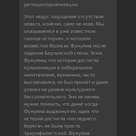
ретерриториализации.
Этот недуг, ощущение отсутствия
нового, конечно, само не ново. Мы
оказываемся в уже известном
«конце истории», о котором
возвестил Фрэнсис Фукуяма после
падения Берлинской стены. Тезис
Фукуямы, что история достигла
кульминации в либеральном
капитализме, возможно, часто
высмеивался, но был принят и даже
усвоен на уровне культурного
бессознательного. Тем не менее,
нужно помнить, что даже когда
Фукуяма выдвинул ее, идея, что
история достигла «последнего
берега», не была просто
триумфалистской. Фукуяма