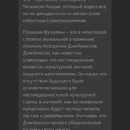
Человека Ницше, который видел все,
но по-декадентски ослаблен этим
избытком (само)понимания.
Позиция Фукуямы – это в некоторой
степени зеркальное отражение
позиции Фредрика Джеймисона.
Джеймисон, как известно,
утверждал, что постмодернизм
является «культурной логикой
позднего капитализма». Он писал, что
отсутствие будущего было
основополагающим для
постмодернистской культурной
сцены, в которой, как он правильно
предсказал, будут господствовать
пастиш и ревайвализм. Учитывая, что
Джеймисон привел убедительный
пример связи между