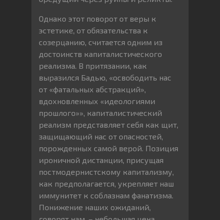
Однако этот поворот от веры к
эстетике, от обязательства к
созерцанию, считается одним из
достоинств капиталистического
реализма. В притязании, как
выразился Бадью, «освободить нас
от «фатальных абстракций»,
вдохновленных «идеологиями
прошлого»», капиталистический
реализм представляет себя как щит,
защищающий нас от опасностей,
порожденных самой верой. Позиция
ироничной дистанции, присущая
постмодернистскому капитализму,
как предполагается, укрепляет наш
иммунитет к соблазнам фанатизма.
Понижение наших ожиданий,
говорят нам, – небольшая цена,