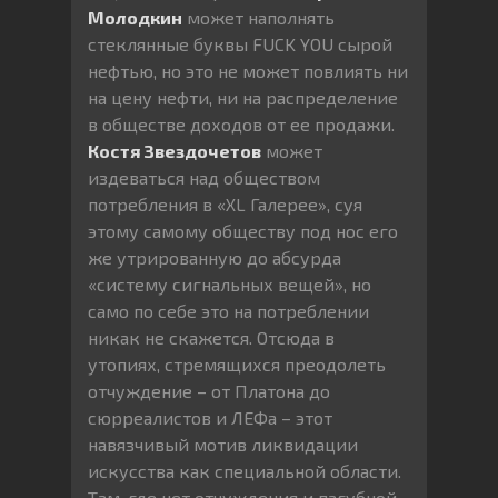
Молодкин
может наполнять
стеклянные буквы FUCK YOU сырой
нефтью, но это не может повлиять ни
на цену нефти, ни на распределение
в обществе доходов от ее продажи.
Костя Звездочетов
может
издеваться над обществом
потребления в «XL Галерее», суя
этому самому обществу под нос его
же утрированную до абсурда
«систему сигнальных вещей», но
само по себе это на потреблении
никак не скажется. Отсюда в
утопиях, стремящихся преодолеть
отчуждение – от Платона до
сюрреалистов и ЛЕФа – этот
навязчивый мотив ликвидации
искусства как специальной области.
Там, где нет отчуждения и пагубной