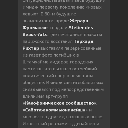
имидж первому поколению «новых
левых». В 68-м будущие
знаменитости, вроде
Жерара
Фроманже
, создали
Atelier des
Beaux-Arts
, где печатались плакаты
парижского восстания.
Герхард
Рихтер
выставлял перерисованные
из газет фото погибших в
Штамхайме лидеров городских
партизан, что вызвало острейший
политический спор в немецком
обществе. Имидж «антиглобализма»
складывался под непосредственным
влиянием арт-групп
«Какофоническое сообщество»
,
«Саботаж коммьюникейшн
» и
множества других, названных выше.
Известный рекламист, дизайнер и