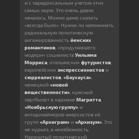
и с парадоксальным учетом этих
самых норм. Это очень давно
началось. Можно даже сказать
«всегда было». Нужно ли напоминать
радикальную политическую
ангажированность
йенских
романтиков
, «придумавшего
модерн» социалиста
Уильяма
Морриса
, итальянских
футуристов
,
европейских
экспрессионистов
и
сюрреалистов
,
«Баухауса»
,
немецкой
«новой
вещественности»
, красный
партбилет в кармане
Магритта
,
«Ноябрьскую группу»
и
антидизайнеров-анархистов из
групп
«Архиграм»
и
«Архизум»
. Это
не курьез, а неизбежность.
Нарочитый политический