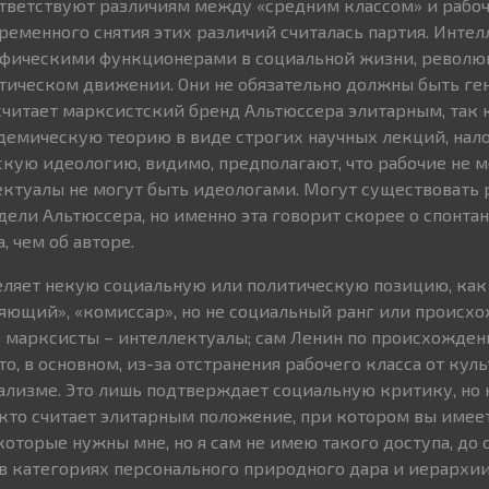
тветствуют различиям между «средним классом» и рабоч
еменного снятия этих различий считалась партия. Интел
ифическими функционерами в социальной жизни, револю
тическом движении. Они не обязательно должны быть ге
 считает марксистский бренд Альтюссера элитарным, так 
демическую теорию в виде строгих научных лекций, нал
ую идеологию, видимо, предполагают, что рабочие не м
ектуалы не могут быть идеологами. Могут существовать
ели Альтюссера, но именно эта говорит скорее о спонта
 чем об авторе.
еляет некую социальную или политическую позицию, как
яющий», «комиссар», но не социальный ранг или происхо
 марксисты – интеллектуалы; сам Ленин по происхожден
это, в основном, из-за отстранения рабочего класса от кул
ализме. Это лишь подтверждает социальную критику, но 
, кто считает элитарным положение, при котором вы имее
оторые нужны мне, но я сам не имею такого доступа, до 
в категориях персонального природного дара и иерархии,