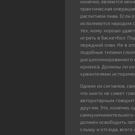
конечно, являются нек
практическая операция,
распитием пива. Если 
исполняются народом 
тех, кому хорошо удае
играть в баскетбол. П
передний план. Не в эт
подобные типажи спон
дисциплинированного с
кризиса. Должны ли он
хранителями историче
Одним из сигналов, св
что никто не смеет гово
авторитарным говорить
другим. Это, конечно, 
самоуничижительного о
должен освободить пят
слышу и отсюда, всего