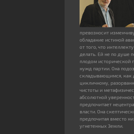
превозносит изменчиву
обладание истиной ава
от того, что интеллек
делать. Ей не по душе 
плодом исторической п
нужд партии. Она подо
складывающимся, как д
цикличному, разорванн
чистоты и метафизичес
абсолютной уверенност
предпочитает нецентр
власти. Она скептичес
предпочитая вместо ни
угнетенных Земли.