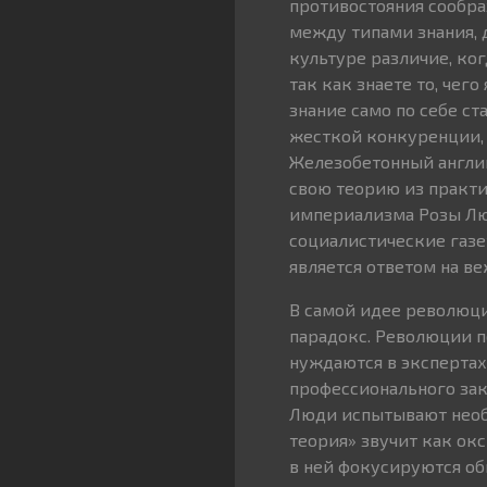
противостояния сообра
между типами знания, 
культуре различие, ко
так как знаете то, чег
знание само по себе с
жесткой конкуренции, 
Железобетонный англий
свою теорию из практи
империализма Розы Лю
социалистические газе
является ответом на в
В самой идее революци
парадокс. Революции по
нуждаются в экспертах 
профессионального зак
Люди испытывают необ
теория» звучит как ок
в ней фокусируются общ