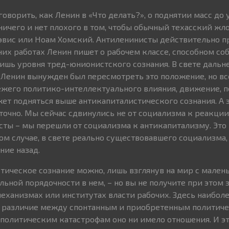
говорить, как Ленин в «Что делать?», о поднятии масс до 
ничего и нет плохого в том, чтобы обычный техасский жл
вис или Ноам Хомский. Антиленинисты действительно п
их работах Ленин пишет о рабочем классе, способном с
ишь уровня тред-юнионистского сознания. В свете даль
Ленин вынужден был пересмотреть это положение, но вс
вежего политико-интеллектуального влияния, движение, 
жет подняться выше антикапиталистического сознания. А э
точно. Мы сейчас сдвинулись не от социализма к реакции 
ты – мы перешли от социализма к антикапитализму. Это 
ом случае, в свете реально существовавшего социализма, 
ние назад.
тическое сознание можно, лишь взглянув на мир с мален
ьной порядочности в нем, – но вы не получите при этом 
еханизмах или институтах власти рабочих. Здесь наибол
 различие между спонтанным и приобретенным политич
 политическим катастрофам оно ни имело отношения. И эт