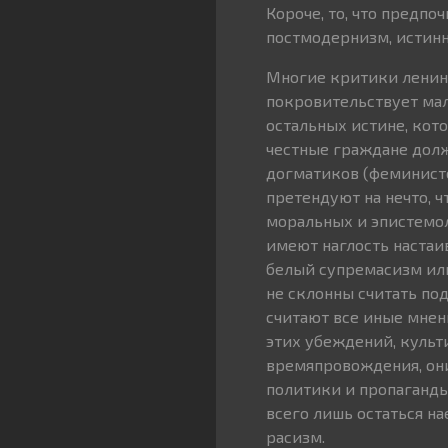
Короче, то, что предпо
постмодернизм, истинн
Многие критики ленини
покровительствует мал
остальных истине, кот
честные граждане долж
догматиков (феминисто
претендуют на нечто, 
моральных и эпистемол
имеют наглость настаив
белый супремасизм или
не склонны считать п
считают все иные мнен
этих убеждений, культ
времяпровождения, они
политики и пропаганд
всего лишь остаться н
расизм.