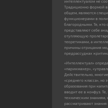
интеллектуалом не соо
Традиционно формой вр
общем, являются спец
функционерами в поли
благородными. Те, кто
представляют себе ака
отупляющую пролетарск
теоретиками, а интелл
причины отрицания мод
предрассудках критика,
«Интеллектуал» опред
«парикмахер», «управл
Действительно, многие
«среднего класса», но 
образования при капит
вводит ее в конфуз. Те
техническим знаниям, к
рассматривают знания 