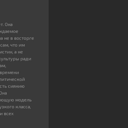
т. Она
уждаемое
а не в восторге
сам, что им
стин, а не
культуры ради
ам,
 времени
олитической
сть сиянию
Она
кающую модель
узкого класса,
и всех