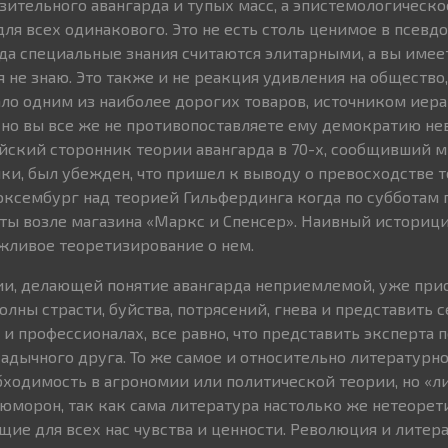
зительного авангарда и тупых масс, а эпистемологическо
для всех одинакового. Это не есть столь ценимое в псевд
гда специальные знания считаются элитарными, а вы имее
о я не знаю. Это также и не реакция удивления на общество
тало одним из наиболее дорогих товаров, источником иер
но вы все же не противопоставляете ему демократию не
ский сторонник теории авангарда в 70-х, сообщивший мн
ки, был убежден, что пришел к выводу о превосходстве 
ксембург над теорией Гильфердинга когда по субботам 
ты возле магазина «Маркс и Спенсер». Наивный историци
ежливое теоретизирование о нем.
и, делающей понятие авангарда неприемлемой, уже при
лны страсти, буйства, потрясений, гнева и представить се
и профессионалах, все равно, что представить эксперта 
адычного друга. То же самое и относительно литературно
ходимость в агрономии или политической теории, но «л
сюморон, так как сама литература настолько же нетеорет
ие для всех нас чувства и ценности. Революция и литера