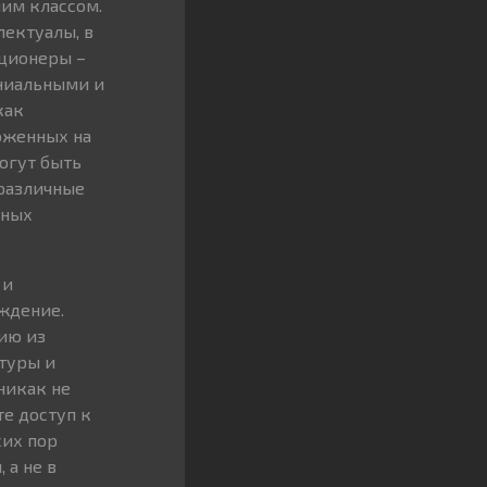
им классом.
лектуалы, в
ционеры –
ниальными и
как
оженных на
огут быть
 различные
нных
 и
ждение.
ию из
ьтуры и
никак не
те доступ к
сих пор
 а не в