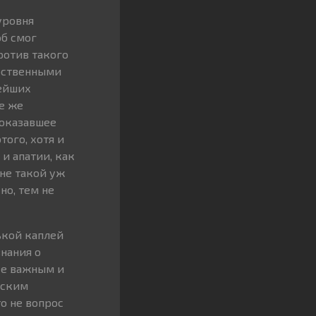
уровня
об смог
ротив такого
обственными
нейших
е же
показавшее
того, хотя и
и апатии, как
не такой уж
но, тем не
ькой каплей
знания о
ее важным и
еским
о не вопрос