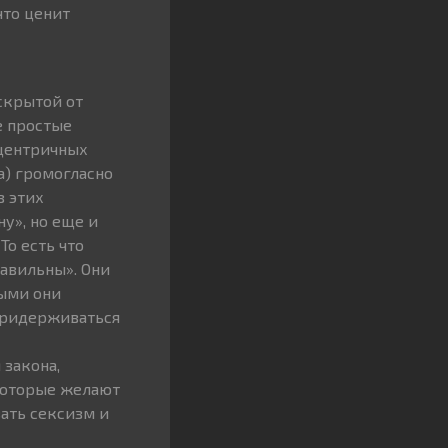
что ценит
скрытой от
е простые
сцентричных
а) громогласно
з этих
у», но еще и
То есть что
авильны». Они
ыми они
 придерживаться
 закона,
которые желают
вать сексизм и