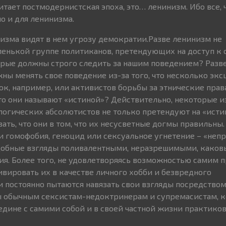
читает постмодернистская эпоха, это… ленинизм. Ибо все, 
о и для ленинизма.
зма видят в нем угрозу демократии.Разве ленинизм не
енькой группе политиканов, претендующих на доступ к 
орые должны строго следить за нашим поведением? Разв
ны менять свое поведение из-за того, что несколько эк
к, например, или активистов борьбы за этнические прав
что они называют «истиной»? Действительно, некоторые и
огических абсолютистов не только претендуют на «истин
ать, что они в том, что их несусветные догмы правильны. 
 гомофобия, геноцид или сексуальное угнетение – «непр
одобные взгляды поливалентными, неразрешимыми, каков
ия. Более того, не удовлетворяясь возможностью самим
ивировать их в качестве личного хобби и безвредного
 постоянно пытаются навязать свои взгляды посредством
ы обычным сексистам-недоктринерам и супремасистам, 
аедине с самими собой и в своей частной жизни практико