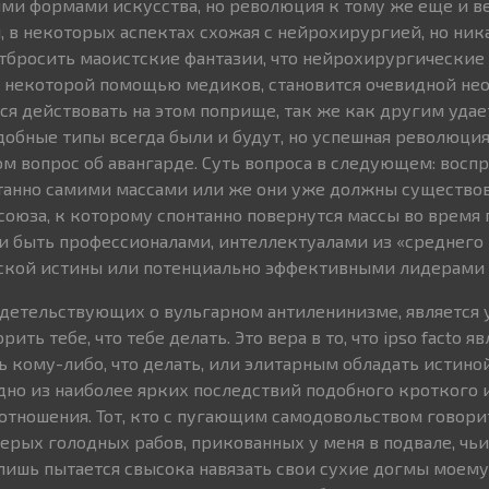
ими формами искусства, но революция к тому же еще и в
 в некоторых аспектах схожая с нейрохирургией, но ника
отбросить маоистские фантазии, что нейрохирургические
с некоторой помощью медиков, становится очевидной не
тся действовать на этом поприще, так же как другим уда
одобные типы всегда были и будут, но успешная революция
ом вопрос об авангарде. Суть вопроса в следующем: восп
танно самими массами или же они уже должны существов
оюза, к которому спонтанно повернутся массы во время
и быть профессионалами, интеллектуалами из «среднего 
ской истины или потенциально эффективными лидерами 
идетельствующих о вульгарном антиленинизме, является 
рить тебе, что тебе делать. Это вера в то, что ipso facto я
 кому-либо, что делать, или элитарным обладать истиной
одно из наиболее ярких последствий подобного кроткого 
тношения. Тот, кто с пугающим самодовольством говорит 
ерых голодных рабов, прикованных у меня в подвале, чьи
 лишь пытается свысока навязать свои сухие догмы моем