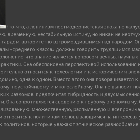
Что-что, а ленинизм постмодернистская эпоха не жалуе
ю, временную, нестабильную истину, но никак не неотч
нгардом, авторитетно взгромоздившимся над народом. Он
туалы «среднего класса» должны говорить трудящимся мас
положение, что знание является вопросом вечных научных и
рактики. Она обеспокоена перспективой использования 
зрительно относится к телеологии и к историческим эпох
омино, одна к одной. Вместо этого она поворачивается к
ому, неустойчивому и многослойному. Она не выносит п
ких разломов, предпочитая гибридность и двусмысленно
и. Она сопротивляется сведению к грубому экономизму. 
ализованную, множественную, распыленную и всепрони
ки относится к политикам, основывающимся на интересах 
х политиков, которые уважают этническое разнообразие 