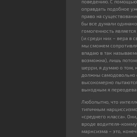
поведению. С помощью 
оправдать подобное уж
право на существование
бы все думали одинаков
гомогенность является
(и среди них – вера в 
мы сможем сопротивлят
впадаю в так называем
возможна), лишь потому
шерри, я думаю о том,
должны самодовольно о
высокомерно пытаются 
выходным я переодева
Любопытно, что интелл
типичным нарциссизмом
«среднего класса». Они
вроде водителя-коммун
марксизма – это, коне