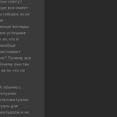
они смогут
ире все имеет
ы смешон, если
ая
азные взгляды
 тем успешнее
ли, что я
я вообще
 распивают
ле? Почему все
очему они так
а то, что по
, обычно с
ектуалах
интеллектуалах
уал» для
лектуалом и не