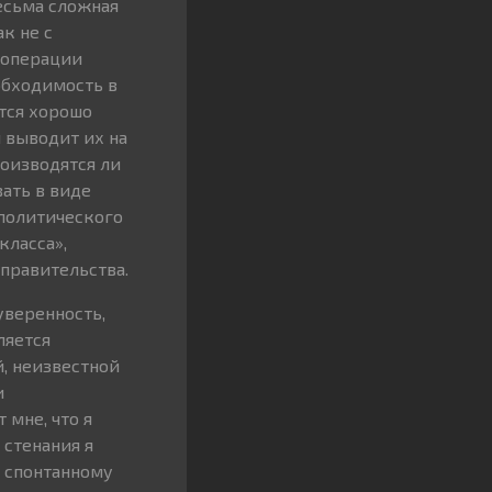
есьма сложная
к не с
 операции
обходимость в
ется хорошо
 выводит их на
роизводятся ли
ать в виде
 политического
класса»,
правительства.
уверенность,
вляется
, неизвестной
и
мне, что я
 стенания я
у спонтанному