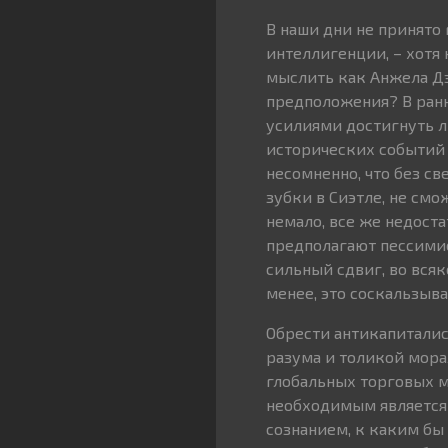
В наши дни не принято 
интеллигенции, – хотя 
мыслить как Анжела Дэ
предположения? В ранн
усилиями достигнуть л
исторических событий 
несомненно, что без с
зубки в Сиэтле, не смо
немало, все же недоста
предполагают пессимис
сильный сдвиг, во всяк
менее, это соскальзыва
Обрести антикапиталис
разума и толикой морал
глобальных торговых м
необходимым является
сознанием, к каким бы