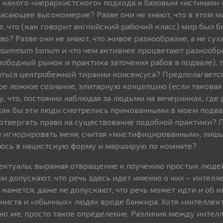
какого «иерархистского» подхода к базовым «истинам» 
асающее высокомерие? Разве они не знают, что в этом м
, что (как говорит английский рабочий класс) мир был б
о? Разве они не знают, что живое разнообразие, а не сух
 summum bonum и что чем активнее процветают разнообр
свободный рынок и практика заточения рабов в подвале),
ься центробежной тирании консенсуса? Предполагается 
ое ложное сознание, элитарную концепцию (если такова
, что, постоянно наблюдая за людьми на вечеринках, где
 как бы эти люди смотрелись прикованными в моем подва
твергать право на существование подобной практики? П
игнорировать меня, считая «мистифицированным», лишь з
юсь в нацистскую форму и марширую по комнате?
ектуалы, выражая отвращение к поучению простых людей
 допускают, что речь здесь идет именно о них – интелл
, кажется, даже не допускают, что речь может идти и об 
иста и «обычных» людях вроде банкира. Хотя «интеллект
чно же, просто такое определение. Различия между интел