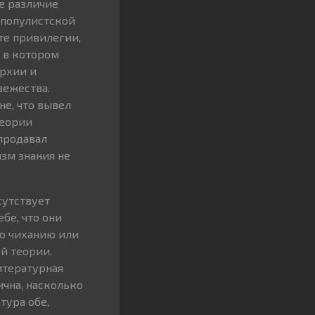
е различие
опопулистской
те привилегии,
, в котором
архии и
вежества.
е, что вывел
теории
продавал
зм знания не
сутствует
бе, что они
по чиханию или
й теории.
итературная
ична, насколько
тура обе,