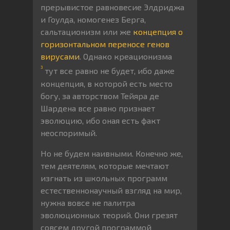
прерывистое равновесие Элдриджа
и Гоулда, номогенез Берга,
сальтационизм или же
концепция о
горизонтальном переносе генов
вирусами
. Однако креационизма
3
тут все равно не будет, ибо даже
концепция, в которой есть место
богу, за авторством Тейяра де
Шардена все равно признает
эволюцию, ибо оная есть факт
неоспоримый.
Но не будем наивными. Конечно же,
тем деятелям, которые мечтают
изгнать из школьных программ
естественнонаучный взгляд на мир,
нужна вовсе не палитра
эволюционных теорий. Они грезят
совсем другой программой