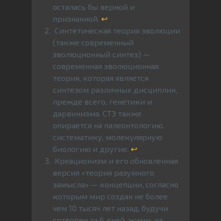
осталась бы верной и
признанной.
↩
Синтетическая теория эволюции
(также современный
эволюционный синтез) —
современная эволюционная
теория, которая является
синтезом различных дисциплин,
прежде всего, генетики и
дарвинизма. СТЭ также
опирается на палеонтологию,
систематику, молекулярную
биологию и другие.
↩
Креационизм и его обновленная
версия «теория разумного
замысла» — концепции, согласно
которым мир создан не более
чем 10 тысяч лет назад, будучи
сотворен за 6 дней, жизнь на