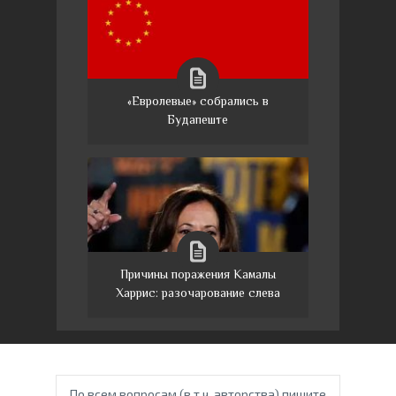
«Евролевые» собрались в
Будапеште
Причины поражения Камалы
Харрис: разочарование слева
По всем вопросам (в т.ч. авторства) пишите