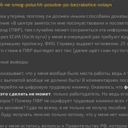
526-ne-smog-poluchit-posobie-po-bezrabotice-onlayn
жка утеряна, поэтому он должен иными способами доказы
ния: «В центре занятости мне посочувствовали и посовет
онд (ПФР), там случайно может сохраниться эта информа
рез ЕСИА (ГосУслуги) у меня в очередной раз требуют вр
рмацию: прописку, ФИО. Справку выдают мгновенно. 25 
 стажа в ПФР выглядят вот так: [далее идёт скан пустого
рные выводы:
оказывает, что у меня вообще было места работы, ведь я 
с выплатой вообще не должно быть! В комментариях пос
 перейти на цифровую трудовую книжку. Оказалось, что
ф
это сделать не может
, только работодатель. Но ведь его
запрос? Почему ПФР не оцифрует трудовые книжки всех 
х архивов? Судя по всему, я не только не получу пособие 
 буду получать пенсию только потому, что у меня нет ка
ии у меня остались вопросы к Правительству РФ, которое