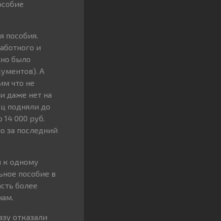
особие
я пособия.
работного и
жно было
ументов). А
им что не
и даже нет на
ец подняли до
14 000 руб.
но за последний
я к одному
ьное пособие в
асть более
нам.
азу отказали