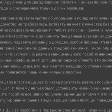
700 руб/мес для Свердловской области. Причём полное п
ода, а сокращённое только до 3-х месяцев.
ановление правительства об упрощении порядка получени
едомство не требовалась. Вставать на учёт в качестве без
обие следовало через сайт «Работа в России» (сначала ну
сайте «ГосУслуги» и заполнить там данные всех своих док
валось подавать справку о доходах, особой формы. Отмет
авление сканов или данных трудовой книжки. Такой опци
и» и «ГосУслуги». А размер максимального пособия након
льный коэффициент. Для Свердловской области это около 
охранилось. Всем, кто не имеет полугодового стажа имен
му полагается лишь минимальное пособие.
мешало власти ещё лет 15 назад привязать размер пособи
 шаг! И почему нельзя было установить именно минимал
Это пособие всё равно получали единицы. Впрочем, это ч
егулировании рынка труда и социальной помощи гражда
 в ЦЗН за пособием в первых числах апреля. Тогда мне ср