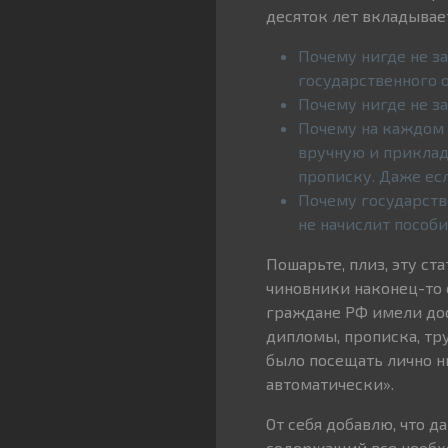
десяток лет вкладывае
Почему нигде не з
государственного 
Почему нигде не з
Почему на каждом 
вручную и приклад
прописку. Даже есл
Почему государств
не начислит пособ
Пошарьте, плиз, эту ст
чиновники наконец-то 
граждане РФ имели до
дипломы, прописка, тр
было посещать лично н
автоматически».
От себя добавлю, что 
содержащий все необх