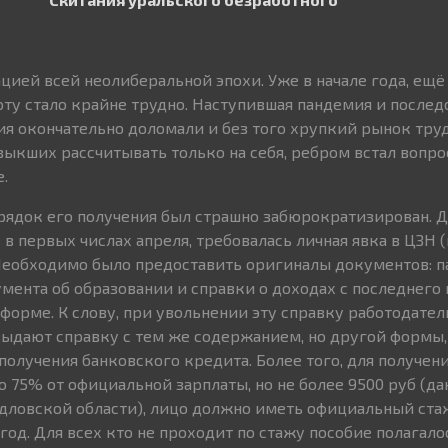
цией всей неолиберальной эпохи. Уже в начале года, ещё
ту стало крайне трудно. Наступившая пандемия и послед
я окончательно доломали и без того хрупкий рынок труд
ыкших рассчитывать только на себя, ребром встал вопро
.
орядок его получения был страшно забюрократизирован. 
в первых числах апреля, требовалась личная явка в ЦЗН 
 Необходимо было предоставить оригиналы документов: п
мента об образовании и справки о доходах с последнего 
форме. К слову, при увольнении эту справку работодател
выдают справку с тем же содержанием, но другой формы,
получения банковского кредита. Более того, для получен
 75% от официальной зарплаты, но не более 9500 руб (да
ердловской области), лицо должно иметь официальный стаж
год. Для всех кто не проходит по стажу пособие полагало