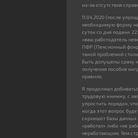
из-за отсутствия спра
11.04.2020 (после упро
необходимую форму на 
суток со дня подачи. 2
«ваш работодатель нев
ПФР (Пенсионный фонд 
такой проблемой стол
быть допущены сразу н
получения пособия нигд
правило.
Я продолжал добиваться
трудовую книжку, с зап
упростить порядок, чт
когда этот вопрос буд
скриншот базы данных 
«работал» либо «не раб
неработающим. Тем стр