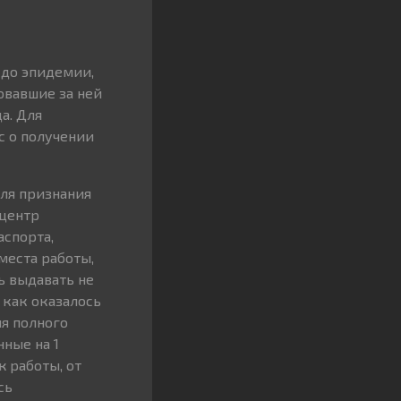
 до эпидемии,
овавшие за ней
а. Для
с о получении
Для признания
(центр
аспорта,
места работы,
ь выдавать не
 как оказалось
ия полного
нные на 1
 работы, от
сь