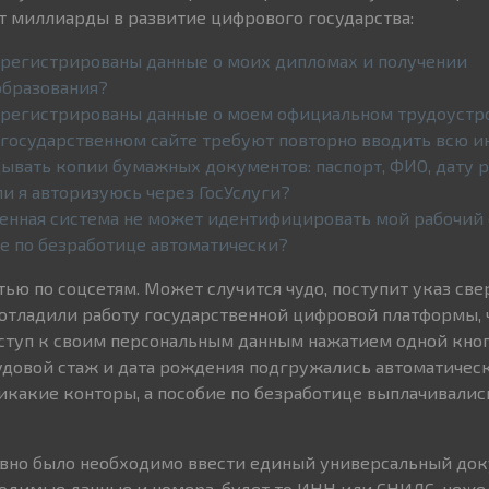
т миллиарды в развитие цифрового государства:
арегистрированы данные о моих дипломах и получении
образования?
арегистрированы данные о моем официальном трудоустр
государственном сайте требуют повторно вводить всю 
ывать копии бумажных документов: паспорт, ФИО, дату 
и я авторизуюсь через ГосУслуги?
енная система не может идентифицировать мой рабочий с
ие по безработице автоматически?
атью по соцсетям. Может случится чудо, поступит указ све
отладили работу государственной цифровой платформы, 
ступ к своим персональным данным нажатием одной кноп
удовой стаж и дата рождения подгружались автоматическ
икакие конторы, а пособие по безработице выплачивалис
давно было необходимо ввести единый универсальный док
одимые данные и номера, будет то ИНН или СНИЛС, неже