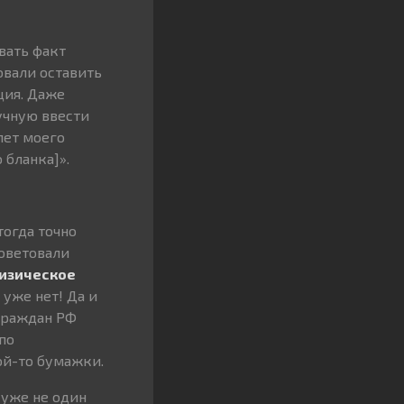
вать факт
овали оставить
ция. Даже
учную ввести
лет моего
 бланка]».
тогда точно
оветовали
изическое
 уже нет! Да и
граждан РФ
по
кой-то бумажки.
 уже не один