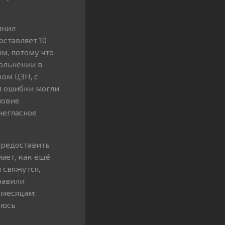
лнил
оставляет 10
ым, потому что
ольнении в
ком ЦЗН, с
м ошибки могли
ловие
негласное
 предоставить
мает, как ещё
 свяжутся,
равили
 месяцам:
люсь