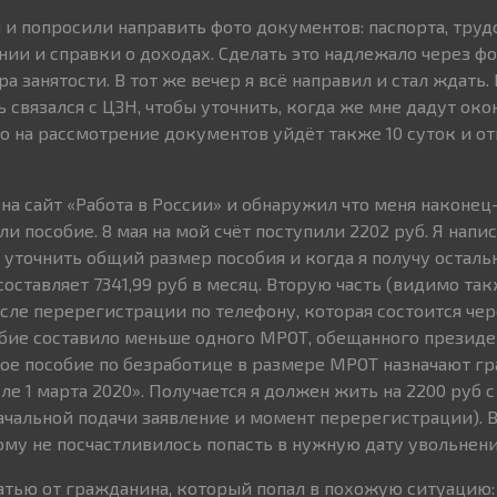
и и попросили направить фото документов: паспорта, тру
нии и справки о доходах. Сделать это надлежало через ф
ра занятости. В тот же вечер я всё направил и стал ждать
ь связался с ЦЗН, чтобы уточнить, когда же мне дадут ок
то на рассмотрение документов уйдёт также 10 суток и отв
л на сайт «Работа в России» и обнаружил что меня наконец
и пособие. 8 мая на мой счёт поступили 2202 руб. Я напис
 уточнить общий размер пособия и когда я получу осталь
оставляет 7341,99 руб в месяц. Вторую часть (видимо так
сле перерегистрации по телефону, которая состоится чер
обие составило меньше одного МРОТ, обещанного президе
ое пособие по безработице в размере МРОТ назначают г
е 1 марта 2020». Получается я должен жить на 2200 руб с 
начальной подачи заявление и момент перерегистрации). 
ому не посчастливилось попасть в нужную дату увольнени
татью от гражданина, который попал в похожую ситуацию: