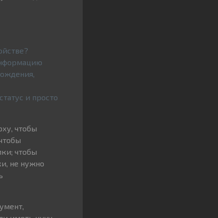
ойстве?
информацию
рождения,
татус и просто
рху, чтобы
чтобы
ки; чтобы
и, не нужно
ь
умент,
ли иметь кучу