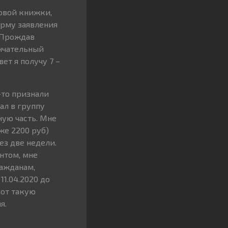
довой книжки,
орму заявления
. Прождав
ончательный
ет я получу 7 –
-то признали
ал в группу
ную часть. Мне
же 2200 руб)
ез две недели.
нтом, мне
ражданам,
11.04.2020 до
Вот такую
я.