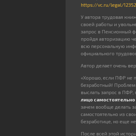
https://vc.ru/legal/123
У автора трудовая кни
своей работы и увольне
запрос в Пенсионный ф
пройдя авторизацию че
всю персональную инфо
официального трудового
Автор делает очень ве
«Хорошо, если ПФР не п
безработный! Проблем 
выслать запрос в ПФР,
лицо самостоятельно 
зачем вообще делать 
самостоятельно из свои
безработице, но еще не
После всей этой истор