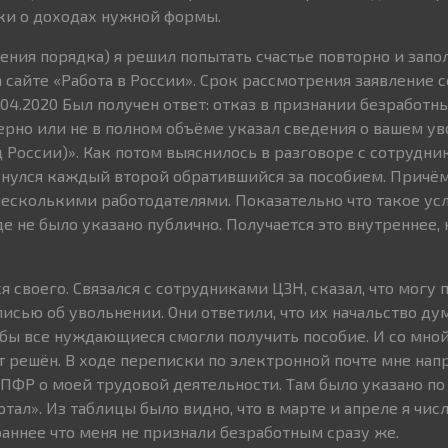
вки о доходах нужной формы.
щения порядка) я решил попытать счастье повторно и запо
сайте «Работа в России». Срок рассмотрения заявление с
2.04.2020 Был получен ответ: отказ в признании безработн
ерно или не в полном объёме указал сведения о вашем ув
России)». Как потом выяснилось в разговоре с сотрудни
кнулся каждый второй обратившийся за пособием. Причё
есколькими работодателями. Показательно что такое ус
е не было указано публично. Получается это внутреннее, 
 своего. Связался с сотрудниками ЦЗН, сказал, что могу
исью об увольнении. Они ответили, что их начальство ду
обы все нуждающиеся смогли получить пособие. И со мной
ет решён. В ходе переписки по электронной почте мне нап
ПФР о моей трудовой деятельности. Там было указано по
отал». Из таблицы было видно, что в марте и апреле я чис
аннее что меня не признали безработным сразу же.