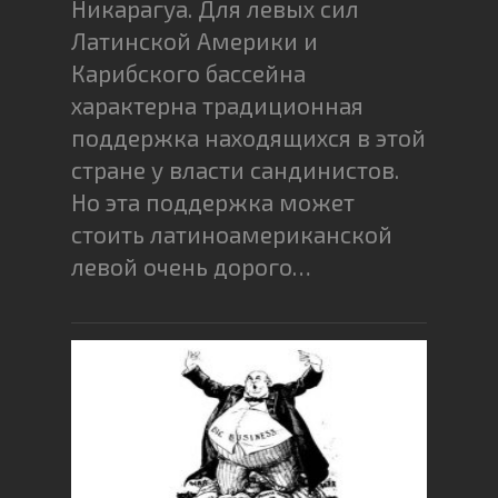
Никарагуа. Для левых сил
Латинской Америки и
Карибского бассейна
характерна традиционная
поддержка находящихся в этой
стране у власти сандинистов.
Но эта поддержка может
стоить латиноамериканской
левой очень дорого…