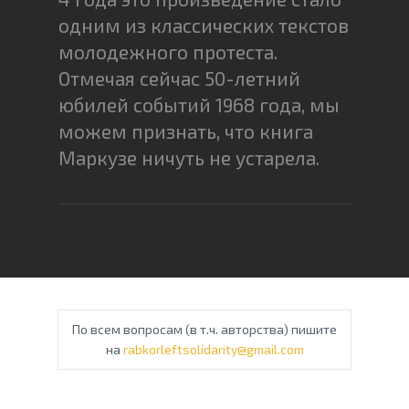
одним из классических текстов
молодежного протеста.
Отмечая сейчас 50-летний
юбилей событий 1968 года, мы
можем признать, что книга
Маркузе ничуть не устарела.
По всем вопросам (в т.ч. авторства) пишите
на
rabkorleftsolidarity@gmail.com