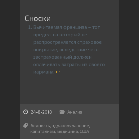
Вычитаемая франшиза – тот
предел, на который не
распространяется страховое
покрытие, вследствие чего
застрахованный должен
оплачивать затраты из своего
кармана.
↩
24-8-2018
Анализ
бедность
,
здравоохранение
,
капитализм
,
медицина
,
США