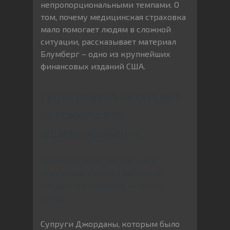
непропорциональными темпами. О
том, почему медицинская страховка
мало помогает людям в сложной
ситуации, рассказывает материал
Блумберг – одно из крупнейших
финансовых изданий США.
Дороговизна разрушает
американское
здравоохранение
Работодатели считают, что
страховые схемы требуют от
пациентов слишком больших
затрат
Супруги Джорданы, которым было