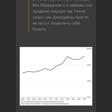
без обращения к к займам или
продаже имущества. Такие
люди, как Джорданы, просто
не могут позволить себе
болеть.