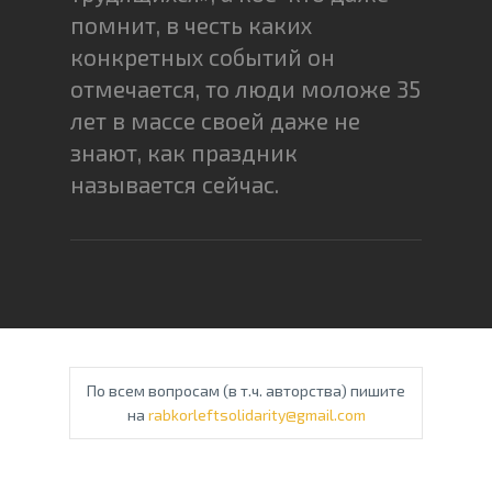
помнит, в честь каких
конкретных событий он
отмечается, то люди моложе 35
лет в массе своей даже не
знают, как праздник
называется сейчас.
По всем вопросам (в т.ч. авторства) пишите
на
rabkorleftsolidarity@gmail.com