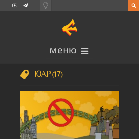
ЮАР
17