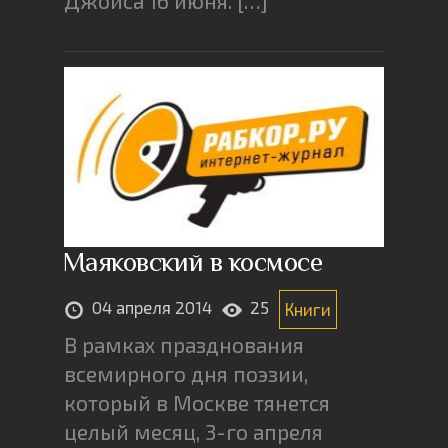
Джойса 16 июня. […]
Маяковский в космосе
04 апреля 2014
25
Книги
В рамках празднования
всемирного дня поэзии,
который в Москве тянется
целый месяц, 3-го апреля