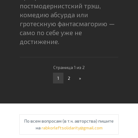
постмодернистский трэш,
комедию абсурда или
гротескную фантасмагорию —
само по себе уже не
достижение.
Страница 1 из 2
1
2
»
По всем вопросам (в т.ч. авторства) пишите
на
rabkorleftsolidarity@gmail.com