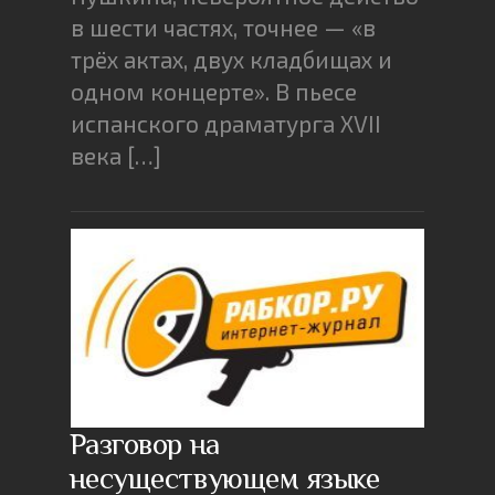
в шести частях, точнее — «в
трёх актах, двух кладбищах и
одном концерте». В пьесе
испанского драматурга XVII
века […]
Разговор на
несуществующем языке