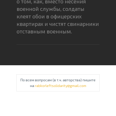
о том, как, вместо несения
военной службы, солдаты
клеят обои в офицерских
квартирах и чистят свинарники
отставным военным.
По всем вопросам (в т.ч. авторства) пишите
на
rabkorleftsolidarity@gmail.com