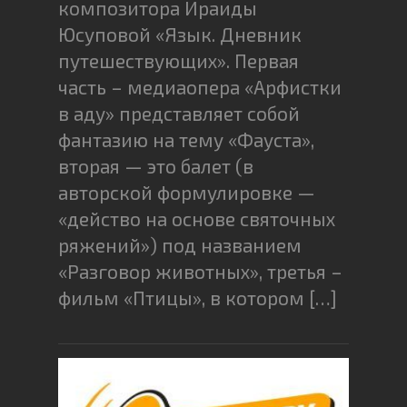
композитора Ираиды
Юсуповой «Язык. Дневник
путешествующих». Первая
часть – медиаопера «Арфистки
в аду» представляет собой
фантазию на тему «Фауста»,
вторая — это балет (в
авторской формулировке —
«действо на основе святочных
ряжений») под названием
«Разговор животных», третья –
фильм «Птицы», в котором […]