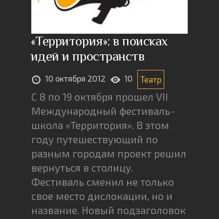
«Территория»: в поисках
идей и пространств
10 октября 2012
10
Театр
С 8 по 19 октября прошел VII
Международный фестиваль-
школа «Территория». В этом
году путешествующий по
разным городам проект решил
вернуться в столицу.
Фестиваль сменил не только
свое место дислокации, но и
название. Новый подзаголовок