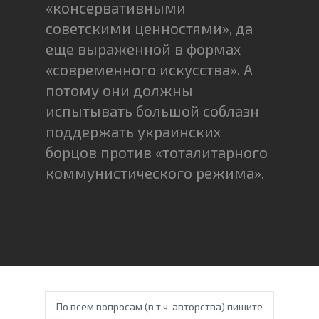
«консервативными
советскими ценностями», да
еще выраженной в формах
«современного искусства». А
потому они должны
испытывать большой соблазн
поддержать украинских
борцов против «тоталитарного
коммунистического режима».
По всем вопросам (в т.ч. авторства) пишите