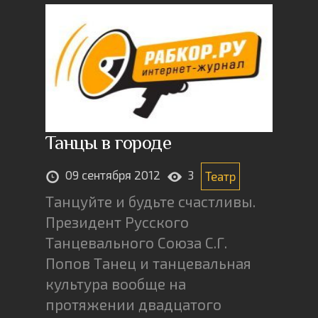
Танцы в городе
09 сентября 2012
3
Театр
Танцуйте и будьте счастливы.
Президент Русского
Танцевального Союза С.Г.
Попов Танец и танцевальная
культура вообще на
протяжении двадцатого