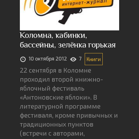
Коломна, кабинки,
бассейны, зелёнка горькая
10 октября 2012
7
Книги
22 сентября в Коломне
проходил второй книжно-
яблочный фестиваль
«Антоновские яблоки». В
литературной программе
фестиваля, кроме привычных и
традиционных пунктов
(встречи с авторами,