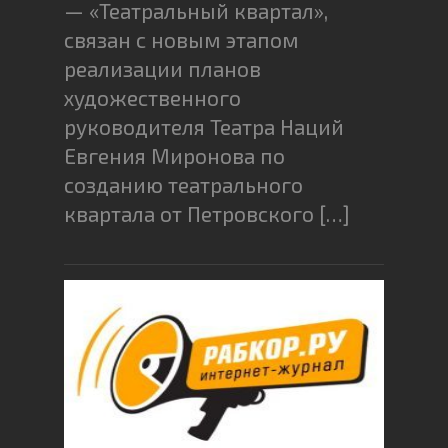
— «Театральный квартал»,
связан с новым этапом
реализации планов
художественного
руководителя Театра Наций
Евгения Миронова по
созданию театрального
квартала от Петровского […]