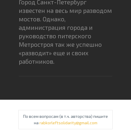
Город Санкт-Петербург
известен на весь мир разводом
мостов. Однако,
администрация города и
руководство питерского
Метростроя так же успешно
«разводит» еще и своих
работников.
По всем вопросам (в т.ч. авторства) пишите
на
rabkorleftsolidarity@gmail.com