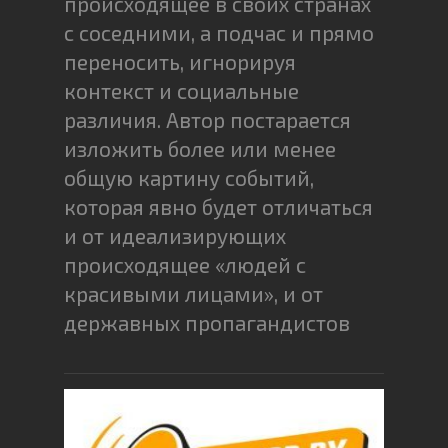
происходящее в своих странах
с соседними, а подчас и прямо
переносить, игнорируя
контекст и социальные
различия. Автор постарается
изложить более или менее
общую картину событий,
которая явно будет отличаться
и от идеализирующих
происходящее «людей с
красивыми лицами», и от
державных пропагандистов