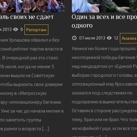
ль своих не сдает
Один за всех и все пр
одного
я 2013
8
Репортаж
07 июля 2013
12
Анализ
ения Урлашова обвалил и без
Немногим более года прошло
сокий рейтинг партии власти в
неоспоримой победы Евгения
. В очередной раз это стало
над кандидатом от «Единой Р
16 июля, когда не менее 5
выборах городского головы, а
ожан вышли на Советскую
оппозиционный мэр Ярославля
чтобы выразить свое доверие
оказался под следствием по
анному в «Матросскую
подозрению в вымогательстве
мэру-оппозиционеру Евгению
Оставим в стороне рассужден
 Уже за час до начала митинга
тему, брал или не брал. Что то
ло заметить группы
на кофейной гуще, если все точ
в разного возраста […]
не сможет, к […]