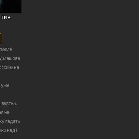
отив
 после
 Урлашова
оссии» на
 уже
 взятки.
ия на
лку гадать
ки над i