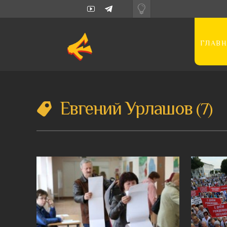
ГЛАВН
Евгений Урлашов
7