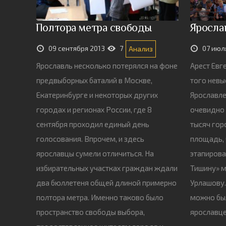
Полтора метра свободы
Ярослав
09 сентября 2013
7
07 июл
Анализ
Ярославль несколько потерялся на фоне
Арест Евг
предвыборных баталий в Москве,
того невы
Екатеринбурге и некоторых других
Ярославле
городах и регионах России, где 8
очевидно 
сентября проходил единый день
тысяч гор
голосования. Впрочем, и здесь
площадь, 
ярославцы сумели отличиться. На
этапиров
избирательных участках граждан ждали
Тишину» 
два бюллетеня общей длиной примерно
Урлашову.
полтора метра. Именно таково было
можно бы
пространство свободы выбора,
ярославце