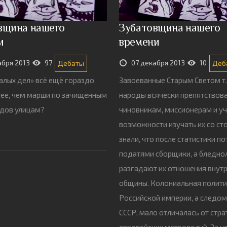
вщина нашего
Зубатовщина нашего
и
времени
абря 2013
97
07 декабря 2013
10
Дебаты
Деб
алых дел» всё ещё гораздо
Завоеванные Старым Светом т.
ее, чем марши по зачищенным
народы всячески препятствов
одов улицам?
чиновникам, миссионерам и у
возможности изучать их со ст
знали, что после статистики по
податями сборщики, а бледн
разгадают их отношения внут
общины. Колониальная полит
Российской империи, а следом
СССР, мало отличалась от стра
европейских метрополий. За 