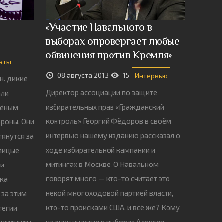
«Участие Навального в
выборах опровергает любые
обвинения против Кремля»
аты
08 августа 2013
15
Интервью
н. дикие
Директор ассоциации по защите
али
избирательных прав «Гражданский
чёным
контроль» Георгий Фёдоров в своём
ороны. Они
интервью нашему изданию рассказал о
тянутся за
ходе избирательной кампании и
олицые
митингах в Москве. О Навальном
ри
говорят много — кто-то считает это
ика
некой многоходовой партией власти,
 за этим
кто-то происками США, и всё же? Кому
тегии
на руку участие в выборах Алексея
неимением