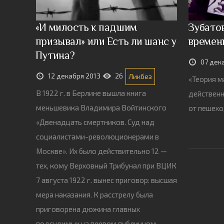
«И милость к падшим
Зубато
призывал» или Есть ли шанс у
времен
Путина?
07 дек
12 декабря 2013
26
Ликбез
«Теория м
В 1922 г. в Берлине вышла книга
действенн
меньшевика Владимира Войтинского
от пешех
«Двенадцать смертников. Суд над
социалистами-революционерами в
Москве». Их было действительно 12 —
тех, кому Верховный Трибунал при ВЦИК
7 августа 1922 г. вынес приговор: высшая
мера наказания. К расстрелу была
приговорена дюжина главных
подсудимых на первом публичном