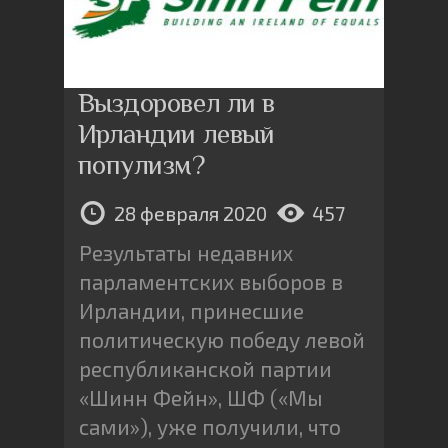
Выздоровел ли в
Ирландии левый
популизм?
28 февраля 2020
457
Результаты недавних
парламентских выборов в
Ирландии, принесшие
политическую победу левой
республиканской партии
«Шинн Фейн», ШФ («Мы
сами»), уже получили, что