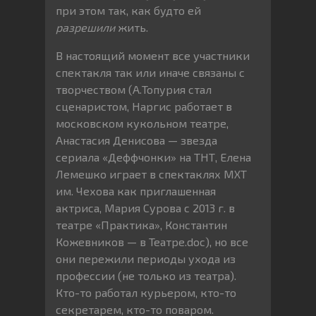
при этом так, как будто ей
разрешили
жить.
В настоящий момент все участники
спектакля так или иначе связаны с
творчеством (А.Топурия стал
сценаристом, Наргис работает в
московском кукольном театре,
Анастасия Денисова — звезда
сериала «Деффчонки» на ТНТ, Елена
Лемешко играет в спектаклях МХТ
им. Чехова как приглашенная
актриса, Мария Сурова с 2013 г. в
театре «Практика», Константин
Кожевников — в Театре.doc), но все
они пережили периоды ухода из
профессии (не только из театра).
Кто-то работал курьером, кто-то
секретарем, кто-то поваром.