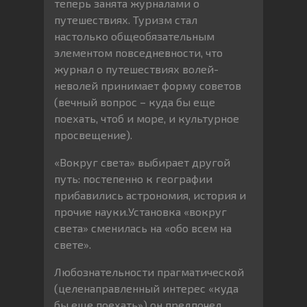
теперь занята журналами о
путешествиях. Туризм стал
настолько общеобязательным
элементом повседневности, что
журнал о путешествиях волей-
неволей принимает форму советов
(вечный вопрос – куда бы еще
поехать, чтоб и море, и культурное
просвещение).
«Вокруг света» выбирает другой
путь: постепенно к географии
прибавились астрономия, история и
прочие науки.Установка «вокруг
света» сменилась на «обо всем на
свете».
Любознательности прагматической
(целенаправленный интерес «куда
бы еще поехать») он предпочел