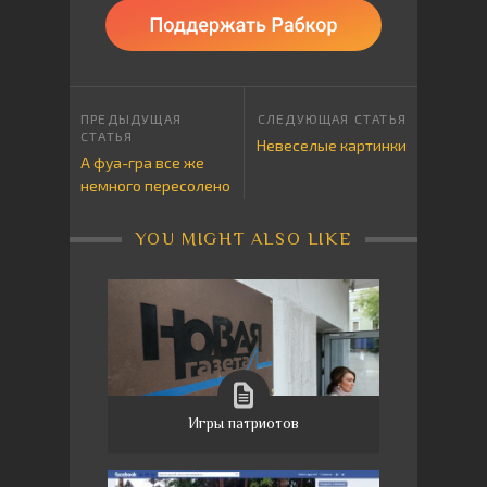
Невеселые картинки
А фуа-гра все же
немного пересолено
YOU MIGHT ALSO LIKE
Игры патриотов