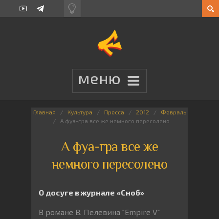
Главная
Культура
Пресса
2012
Февраль
А фуа-гра все же немного пересолено
А фуа-гра все же
немного пересолено
О досуге в журнале «Сноб»
В романе В. Пелевина "Empire V"