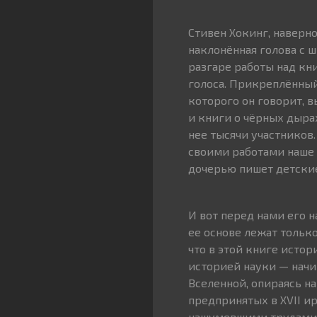
Стивен Хокинг, наверн
наклонённая голова с 
разгаре работы над кни
голоса. Прикреплённый
которого он говорит, 
и книги о чёрных дыра
нее тысячи участников
своими работами наше 
дочерью пишет детские
И вот перед нами его н
ее основе лежат тольк
что в этой книге истор
историей науки — начи
Вселенной, опираясь н
предпринятых в XVII 
нашумевшими трудами с