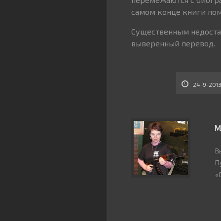
самом конце книги пом
Существенным недостат
выверенный перевод.
24-9-201
М
В
П
«