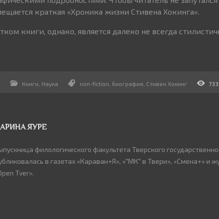
ещается краткая «Хроника жизни Стивена Хокинга».
ком книги, однако, является далеко не всегда стилисти
3
Книги
,
Наука
non-fiction
,
биография
,
Стивен Хокинг
733
АРИНА ЯУРЕ
ыпускница филологического факультета Тверского государственно
убликовалась в газетах «Караван+Я», «"МК" в Твери», «Смена+» и ж
Open Tver».