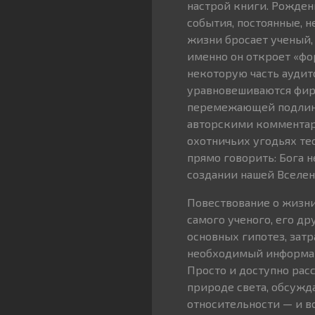
настрой книги. Рожде
события, постоянные, 
жизни бросает ученый,
именно он откроет «фор
некоторую часть аудит
уравновешиваются фир
перемежающей подлинн
авторскими комментари
охотничьих угодьях тео
прямо говорить: Бога 
создании нашей Вселен
Повествование о жизн
самого ученого, его д
основных гипотез, зат
необходимый информаци
Просто и доступно рас
природе света, обсужд
относительности — и вс