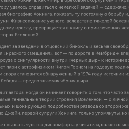
тору удалось справиться с нелегкой задачей — сдержано,
ая биографию Хокинга, показать ту постоянную борьбу и
ауки. Жизнеописание ученого, вследствие тяжелой болез
дному креслу, превращается в книгу о приключениях че
сторах Вселенной.
дает за звездами в отцовский бинокль и весьма своеобр
 «красного смещения»; вот — по дороге в Кембридж вп
оуза о сингулярности внутри «черных дыр» к истории 
ет пари с астрофизиком Кипом Торном на годовую подпи
 спора становится обнаруженный в 1974 году источник и
и Лебедя — предполагаемая чёрная дыра.
дит автора, когда он начинает говорить о том, что часто з
самые гениальные теории строения Вселенной, — о личной
льных и шокирующих подробностей развода со второй жен
ю Джейн, первой супруги Хокинга, только упомянуты, но 
ет вызвать чувство дискомфорта у читателя, является м