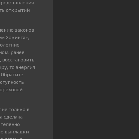
представления
сть открытий
нению законов
м Хокинга»,
голетние
ном, ранее
 восстановить
ру, то энергия
 Обратите
оступность
 ореховой
 не только в
а сделана
степенно
ие выкладки
 датах, в