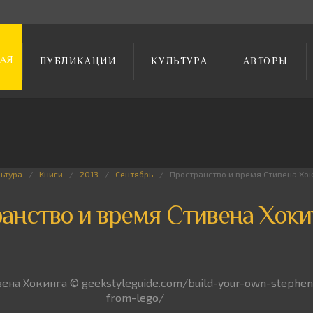
АЯ
ПУБЛИКАЦИИ
КУЛЬТУРА
АВТОРЫ
льтура
Книги
2013
Сентябрь
Пространство и время Стивена Хо
анство и время Стивена Хоки
ена Хокинга © geekstyleguide.com/build-your-own-stephen
from-lego/