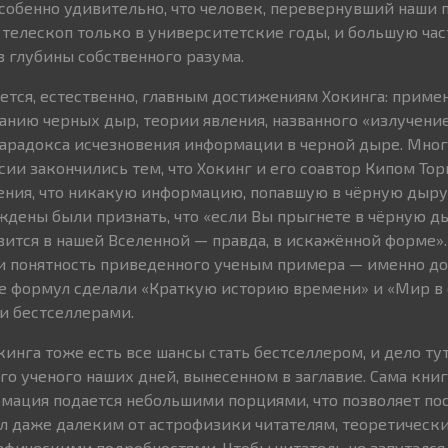
собенно удивительно, что человек, перевернувший наши 
в телескоп только в университетские годы, и большую ча
в глубины собственного разума.
ется, естественно, главным достижениям Хокинга: приме
нию черных дыр, теории явления, названного «излучение
арадокса исчезновения информации в черной дыре. Мно
ии закончились тем, что Хокинг и его соавтор Кипом Тор
ния, что никакую информацию, попавшую в чёрную дыру,
дены были признать, что «если Вы прыгнете в чёрную ды
вится в нашей Вселенной — правда, в искажённой форме».
 и понятность приведенного ученым примера — именно д
ие формул сделали «Краткую историю времени» и «Мир в
и бестселлерами.
инга тоже есть все шансы стать бестселлером, и дело тут
о ученого наших дней, вынесенном в заглавие. Сама книг
мация подается небольшими порциями, что позволяет по
л даже далеким от астрофизики читателям, теоретическ
фическими подробностями. Чтобы читатель не запутался в