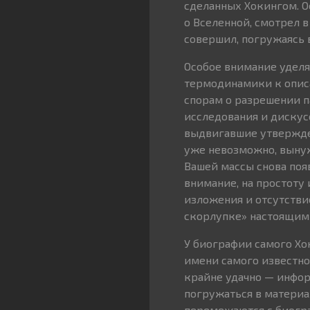
сделанных Хокингом. О
о Вселенной, смотрел 
совершил, погружаясь 
Особое внимание уделя
термодинамики к описа
спорам о разрешении п
исследования и дискусс
выдвигавшие утвержде
уже невозможно, вынуж
Вашей массы снова поя
внимание, на простоту
изложения и отсутств
скорлупке» настоящим
У биографии самого Хок
имени самого известног
крайне удачно — инфор
погружаться в материа
перемежаются с биогра