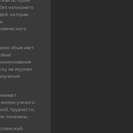
 без излишнего
дей, которая
ни
ловеческого
азно объясняет
ервые
возникновения
ску на журнал
злучения
анимает
 жизни ученого.
ой, трудности,
не показаны.
ессианский