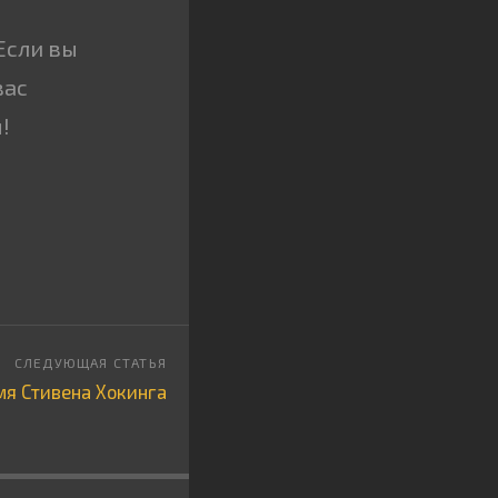
Если вы
вас
!
мя Стивена Хокинга