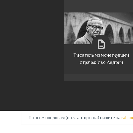
Писатель из исчезнувшей
страны: Иво Андрич
По всем вопросам (в т.ч. авторства) пишите на
rabko