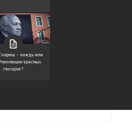
Соариш – вождь или
Революции красных
гвоздик?