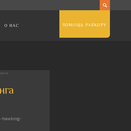
ПОМОЩЬ РАБКОРУ
О НАС
кинга
нга
-hawking-