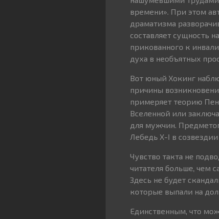
времени». При этом ав
драматизма разворачив
составляет сущность н
прикованного к инвали
духа в необъятных про
Вот юный Хокинг наблю
причины возникновения
примеряет теорию Пенр
Вселенной или заключа
для мужчин. Предметом
Лебедь X-I в созвезди
Чувство такта не подво
читателя больше, чем 
Здесь не будет сканда
которые выпали на дол
Единственным, что мож