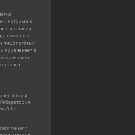
легка
еи, который в
авсегда лишил
и, с помощью
и пишет статьи
ии привлекает в
реворачивает
торстве с
ивен Хокинг.
 Лаборатория
. 2013.
ивая такими
ткая история