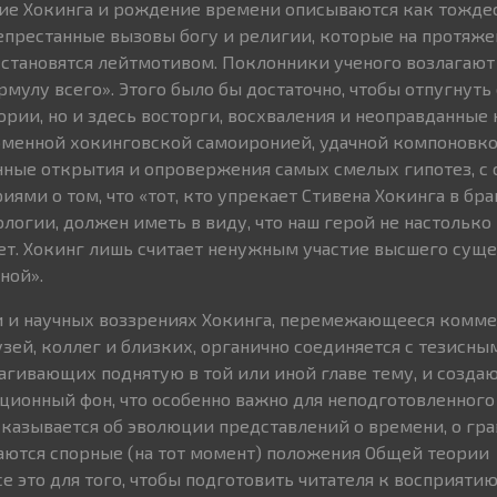
ние Хокинга и рождение времени описываются как тожде
непрестанные вызовы богу и религии, которые на протяже
 становятся лейтмотивом. Поклонники ученого возлагают
мулу всего». Этого было бы достаточно, чтобы отпугнуть
ории, но и здесь восторги, восхваления и неоправданные
менной хокинговской самоиронией, удачной компоновко
ые открытия и опровержения самых смелых гипотез, с
ями о том, что «тот, кто упрекает Стивена Хокинга в бр
логии, должен иметь в виду, что наш герой не настолько 
нет. Хокинг лишь считает ненужным участие высшего суще
ной».
и и научных воззрениях Хокинга, перемежающееся комм
рузей, коллег и близких, органично соединяется с тезисн
рагивающих поднятую в той или иной главе тему, и созда
онный фон, что особенно важно для неподготовленного 
сказывается об эволюции представлений о времени, о гр
аются спорные (на тот момент) положения Общей теории
е это для того, чтобы подготовить читателя к восприяти