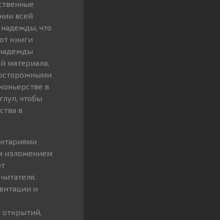
ственные
нии всей
 надежды, что
 от книги
 надежды
й материала,
 осторожными
аконьерстве в
глуп, чтобы
ства в
ентариями
ым изложением
ют
читателя.
авитации и
ю открытий,