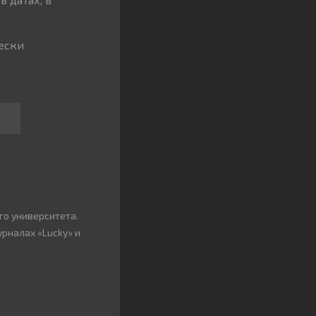
чески
го университета.
урналах «Lucky» и