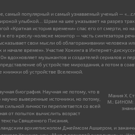
ое, самый популярный и самый узнаваемый ученый — «…с
широкой улыбкой… Шрам на шее указывает на разрез трах
гой «Краткая история времени» спас его от смерти, но н
 к его креслу-коляске монитор — часть синтезатора реч
высказывает свои мысли об облагораживании человека ил
х и начале времен». Участие Хокинга в Интернет-дискусс
. Он вдохновляет музыкантов и создателей сериалов и пе
представление об устройстве мироздания, а потом в соав
 книжки об устройстве Вселенной.
аучная биография. Научная не потому, что в
Мания Х. Ст
о научно выверенные источники, но потому,
М.: БИНОМ:
ия сильной личности переплетается со всей
знаний
ная от попыток вычислить возраст
а тексты Священного Писания,
ирландским архиепископом Джеймсом Ашшером, и заканч
амого Хокинга, как «Мир в ореховой скорлупке» и «Кра