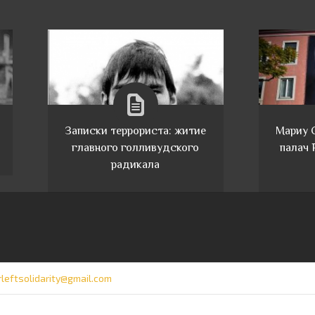
Записки террориста: житие
Мариу 
главного голливудского
палач 
радикала
rleftsolidarity@gmail.com